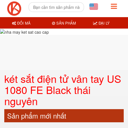
ĐỔI MÃ
SẢN PHẨM
ĐẠI LÝ
két sắt điện tử vân tay US
1080 FE Black thái
nguyên
Sản phẩm mới nhất