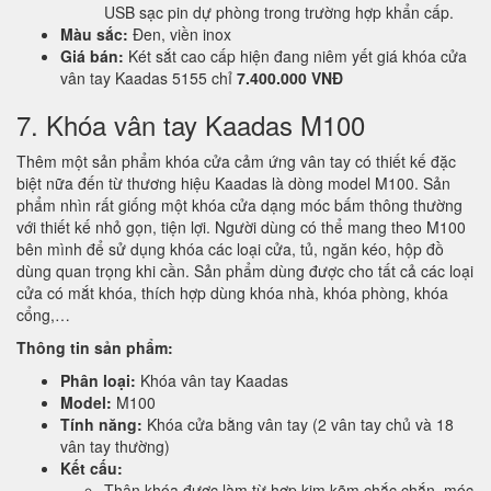
USB sạc pin dự phòng trong trường hợp khẩn cấp.
Màu sắc:
Đen, viền inox
Giá bán:
Két sắt cao cấp hiện đang niêm yết giá khóa cửa
vân tay Kaadas 5155 chỉ
7.400.000 VNĐ
7. Khóa vân tay Kaadas M100
Thêm một sản phẩm khóa cửa cảm ứng vân tay có thiết kế đặc
biệt nữa đến từ thương hiệu Kaadas là dòng model M100. Sản
phẩm nhìn rất giống một khóa cửa dạng móc bấm thông thường
với thiết kế nhỏ gọn, tiện lợi. Người dùng có thể mang theo M100
bên mình để sử dụng khóa các loại cửa, tủ, ngăn kéo, hộp đồ
dùng quan trọng khi cần. Sản phẩm dùng được cho tất cả các loại
cửa có mắt khóa, thích hợp dùng khóa nhà, khóa phòng, khóa
cổng,…
Thông tin sản phẩm:
Phân loại:
Khóa vân tay Kaadas
Model:
M100
Tính năng:
Khóa cửa bằng vân tay (2 vân tay chủ và 18
vân tay thường)
Kết cấu:
Thân khóa được làm từ hợp kim kẽm chắc chắn, móc