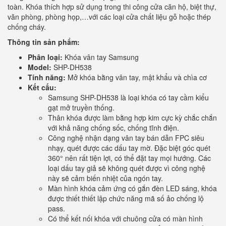
toàn. Khóa thích hợp sử dụng trong thi công cửa căn hộ, biệt thự,
văn phòng, phòng họp,…với các loại cửa chất liệu gỗ hoặc thép
chống cháy.
Thông tin sản phẩm:
Phân loại:
Khóa vân tay Samsung
Model:
SHP-DH538
Tính năng:
Mở khóa bằng vân tay, mật khẩu và chìa cơ
Kết cấu:
Samsung SHP-DH538 là loại khóa có tay cầm kiểu
gạt mở truyền thống.
Thân khóa được làm bằng hợp kim cực kỳ chắc chắn
với khả năng chống sốc, chống tĩnh điện.
Công nghệ nhận dạng vân tay bán dẫn FPC siêu
nhạy, quét được các dấu tay mờ. Đặc biệt góc quét
360° nên rất tiện lợi, có thể đặt tay mọi hướng. Các
loại dấu tay giả sẽ không quét được vì công nghệ
này sẽ cảm biến nhiệt của ngón tay.
Màn hình khóa cảm ứng có gắn đèn LED sáng, khóa
được thiết thiết lập chức năng mã số ảo chống lộ
pass.
Có thể kết nối khóa với chuông cửa có màn hình