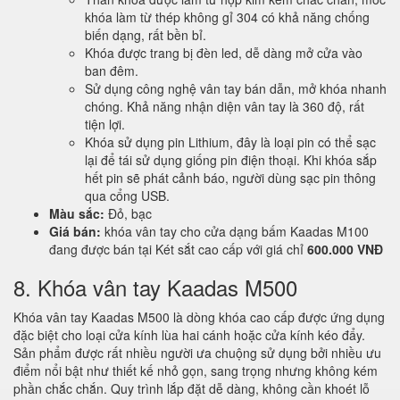
khóa làm từ thép không gỉ 304 có khả năng chống
biến dạng, rất bền bỉ.
Khóa được trang bị đèn led, dễ dàng mở cửa vào
ban đêm.
Sử dụng công nghệ vân tay bán dẫn, mở khóa nhanh
chóng. Khả năng nhận diện vân tay là 360 độ, rất
tiện lợi.
Khóa sử dụng pin Lithium, đây là loại pin có thể sạc
lại để tái sử dụng giống pin điện thoại. Khi khóa sắp
hết pin sẽ phát cảnh báo, người dùng sạc pin thông
qua cổng USB.
Màu sắc:
Đỏ, bạc
Giá bán:
khóa vân tay cho cửa dạng bấm Kaadas M100
đang được bán tại Két sắt cao cấp với giá chỉ
600.000 VNĐ
8. Khóa vân tay Kaadas M500
Khóa vân tay Kaadas M500 là dòng khóa cao cấp được ứng dụng
đặc biệt cho loại cửa kính lùa hai cánh hoặc cửa kính kéo đẩy.
Sản phẩm được rất nhiều người ưa chuộng sử dụng bởi nhiều ưu
điểm nổi bật như thiết kế nhỏ gọn, sang trọng nhưng không kém
phần chắc chắn. Quy trình lắp đặt dễ dàng, không cần khoét lỗ