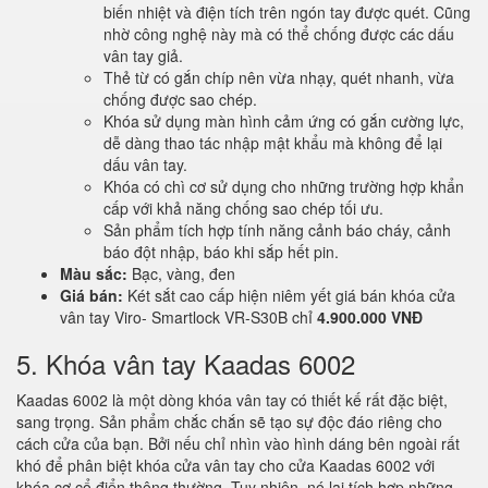
biến nhiệt và điện tích trên ngón tay được quét. Cũng
nhờ công nghệ này mà có thể chống được các dấu
vân tay giả.
Thẻ từ có gắn chíp nên vừa nhạy, quét nhanh, vừa
chống được sao chép.
Khóa sử dụng màn hình cảm ứng có gắn cường lực,
dễ dàng thao tác nhập mật khẩu mà không để lại
dấu vân tay.
Khóa có chì cơ sử dụng cho những trường hợp khẩn
cấp với khả năng chống sao chép tối ưu.
Sản phẩm tích hợp tính năng cảnh báo cháy, cảnh
báo đột nhập, báo khi sắp hết pin.
Màu sắc:
Bạc, vàng, đen
Giá bán:
Két sắt cao cấp hiện niêm yết giá bán khóa cửa
vân tay Viro- Smartlock VR-S30B chỉ
4.900.000 VNĐ
5. Khóa vân tay Kaadas 6002
Kaadas 6002 là một dòng khóa vân tay có thiết kế rất đặc biệt,
sang trọng. Sản phẩm chắc chắn sẽ tạo sự độc đáo riêng cho
cách cửa của bạn. Bởi nếu chỉ nhìn vào hình dáng bên ngoài rất
khó để phân biệt khóa cửa vân tay cho cửa Kaadas 6002 với
khóa cơ cổ điển thông thường. Tuy nhiên, nó lại tích hợp những