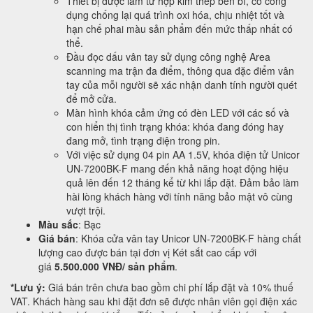
Thiết bị được làm từ hợp kim thép bền bỉ, có công
dụng chống lại quá trình oxi hóa, chịu nhiệt tốt và
hạn chế phai màu sản phẩm đến mức thấp nhất có
thể.
Đầu đọc dấu vân tay sử dụng công nghệ Area
scanning ma trận đa điểm, thông qua đặc điểm vân
tay của mỗi người sẽ xác nhận danh tính người quét
để mở cửa.
Màn hình khóa cảm ứng có đèn LED với các số và
con hiển thị tình trạng khóa: khóa đang đóng hay
đang mở, tình trạng điện trong pin.
Với việc sử dụng 04 pin AA 1.5V, khóa điện tử Unicor
UN-7200BK-F mang đến khả năng hoạt động hiệu
quả lên đến 12 tháng kể từ khi lắp đặt. Đảm bảo làm
hài lòng khách hàng với tính năng bảo mật vô cùng
vượt trội.
Màu sắc
: Bạc
Giá bán
: Khóa cửa vân tay Unicor UN-7200BK-F hàng chất
lượng cao được bán tại đơn vị Két sắt cao cấp với
giá
5.500.000 VNĐ/ sản phẩm
.
*Lưu ý:
Giá bán trên chưa bao gồm chi phí lắp đặt và 10% thuế
VAT. Khách hàng sau khi đặt đơn sẽ được nhân viên gọi điện xác