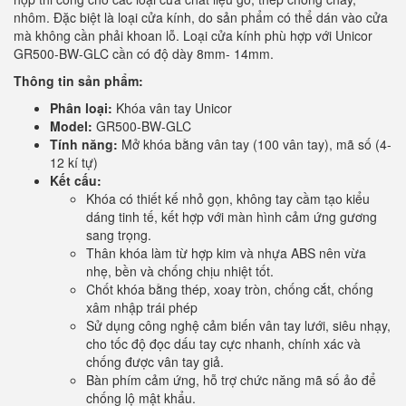
nhôm. Đặc biệt là loại cửa kính, do sản phẩm có thể dán vào cửa
mà không cần phải khoan lỗ. Loại cửa kính phù hợp với Unicor
GR500-BW-GLC cần có độ dày 8mm- 14mm.
Thông tin sản phẩm:
Phân loại:
Khóa vân tay Unicor
Model:
GR500-BW-GLC
Tính năng:
Mở khóa bằng vân tay (100 vân tay), mã số (4-
12 kí tự)
Kết cấu:
Khóa có thiết kế nhỏ gọn, không tay cầm tạo kiểu
dáng tinh tế, kết hợp với màn hình cảm ứng gương
sang trọng.
Thân khóa làm từ hợp kim và nhựa ABS nên vừa
nhẹ, bền và chống chịu nhiệt tốt.
Chốt khóa bằng thép, xoay tròn, chống cắt, chống
xâm nhập trái phép
Sử dụng công nghệ cảm biến vân tay lưới, siêu nhạy,
cho tốc độ đọc dấu tay cực nhanh, chính xác và
chống được vân tay giả.
Bàn phím cảm ứng, hỗ trợ chức năng mã số ảo để
chống lộ mật khẩu.