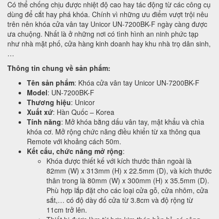
Có thể chống chịu được nhiệt độ cao hay tác động từ các công cụ
dùng để cắt hay phá khóa. Chính vì những ưu điểm vượt trội nêu
trên nên khóa cửa vân tay Unicor UN-7200BK-F ngày càng được
ưa chuộng. Nhất là ở những nơi có tình hình an ninh phức tạp
như nhà mặt phố, cửa hàng kinh doanh hay khu nhà trọ dân sinh,
…
Thông tin chung về sản phẩm:
Tên sản phẩm
: Khóa cửa vân tay Unicor UN-7200BK-F
Model
: UN-7200BK-F
Thương hiệu
: Unicor
Xuất xứ
: Hàn Quốc – Korea
Tính năng
: Mở khóa bằng dấu vân tay, mật khẩu và chìa
khóa cơ. Mở rộng chức năng điều khiển từ xa thông qua
Remote với khoảng cách 50m.
Kết cấu, chức năng mở rộng
:
Khóa được thiết kế với kích thước thân ngoài là
82mm (W) x 313mm (H) x 22.5mm (D), và kích thước
thân trong là 80mm (W) x 300mm (H) x 35.5mm (D).
Phù hợp lắp đặt cho các loại cửa gỗ, cửa nhôm, cửa
sắt,… có độ dày đố cửa từ 3.8cm và độ rộng từ
11cm trở lên.