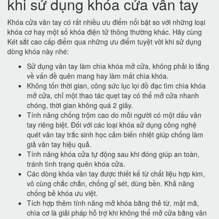
khi sử dụng khóa cửa vân tay
Khóa cửa vân tay có rất nhiều ưu điểm nổi bật so với những loại
khóa cơ hay một số khóa điện tử thông thường khác. Hãy cùng
Két sắt cao cấp điểm qua những ưu điểm tuyệt vời khi sử dụng
dòng khóa này nhé:
Sử dụng vân tay làm chìa khóa mở cửa, không phải lo lắng
về vấn đề quên mang hay làm mất chìa khóa.
Không tốn thời gian, công sức lục lọi đồ đạc tìm chìa khóa
mở cửa, chỉ một thao tác quẹt tay có thể mở cửa nhanh
chóng, thời gian không quá 2 giây.
Tính năng chống trộm cao do mỗi người có một dấu vân
tay riêng biệt. Đối với các loại khóa sử dụng công nghệ
quét vân tay trắc sinh học cảm biến nhiệt giúp chống làm
giả vân tay hiệu quả.
Tính năng khóa cửa tự động sau khi đóng giúp an toàn,
tránh tình trạng quên khóa cửa.
Các dòng khóa vân tay được thiết kế từ chất liệu hợp kim,
vô cùng chắc chắn, chống gỉ sét, dùng bền. Khả năng
chống bẻ khóa ưu việt.
Tích hợp thêm tính năng mở khóa bằng thẻ từ, mật mã,
chìa cơ là giải pháp hỗ trợ khi không thể mở cửa bằng vân