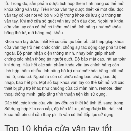
tử. Trong đó, sản phẩm được tích hợp thêm tính năng có thể mở
khóa bằng vân tay. Trên khóa vân tay được thiết kế một đầu đọc
vân tay có kết nối với bộ vi xử lý trong khóa để lưu giữ thông tin
vân tay. Khi mở cửa sẽ quét vân tay trên đầu đọc. Ngoài ra khóa
cửa vân tay còn có thể có thêm một số tính năng như mở khóa
bằng thẻ từ, mở bằng mật khẩu.
Khóa vân tay được thiết kế có cấu tạo bền bỉ. Lõi thép giúp khóa
cửa vân tay trở nên chắc chắn, chống sự tác động cạy phá từ bên
ngoài. Bộ phận nhận diện thông minh, nhạy bén giúp nhanh
chóng xác nhận thông tin người quét. Độ bảo mật cao, rất an toàn
khi dùng. Hầu hết các sản phẩm khóa vân tay chính hãng còn
tích hợp thêm nhiều tính năng hỗ trợ như mở khóa bằng mật mã,
thẻ từ, chìa cơ. Ngoài ra còn có chức năng báo cháy, báo đột
nhập, báo hết pin. Một số loại khóa vân tay có thể kết nối với các
thiết bị phụ trợ khác như chuông cửa có màn hình, remote, điện
thoại thông minh, giúp tăng tính thuận tiện khi sử dụng.
Đặc biệt các khóa cửa vân tay đều có thiết kế tinh tế, sang trọng.
Sử dụng hợp kim cao cấp, độ bền tối ưu, dùng được lâu dài, khi
khóa hết pin chỉ cần thay pin là vẫn có thể tiếp tục sử dụng.
Top 10 khóa cửa vân tay tốt