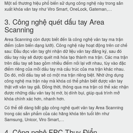
Một số thương hiệu phổ biến sử dụng công nghệ này trong sản
xuất khóa vân tay như Viro Smart, OneLock, Gateman,…
3. Công nghệ quét dấu tay Area
Scanning
Area Scanning còn được biết đến là công nghệ vân tay ma trận
điểm (cảm biến dạng lưới). Công nghệ này hoạt động trên cơ chế
sau: Đầu đọc vân tay ghi nhận dữ liệu vân tay đăng ký, sau đó
dấu tay này sẽ được quét mã hóa tạo thành ma trận. Các ma trận
trên dấu tay sẽ bao gồm nhiều điểm nối lại với nhau, tùy vào đặc
điểm riêng của mỗi dấu tay mà cấu trúc của ma trận khác nhau.
Do đó, mỗi dấu tay sẽ có một ma trận riêng biệt. Nhờ ứng dụng
công nghệ ma trận này mà khóa có thể phân biết được vân tay
thật với vân tay giả. Đồng thời, thông qua ma trận có thể xác nhận
được những dấu vân tay bị mờ, bị dính bụi, giúp quá trình mở
khóa chính xác hơn, nhanh hơn.
Có thể dễ dàng bắt gặp công nghệ quét vân tay Area Scanning
trong các sản phẩm của các hãng khóa tên tuổi lớn như
Samsung, Unicor, Viro Smart,…
4. Công nghệ FPC Thụy Điển