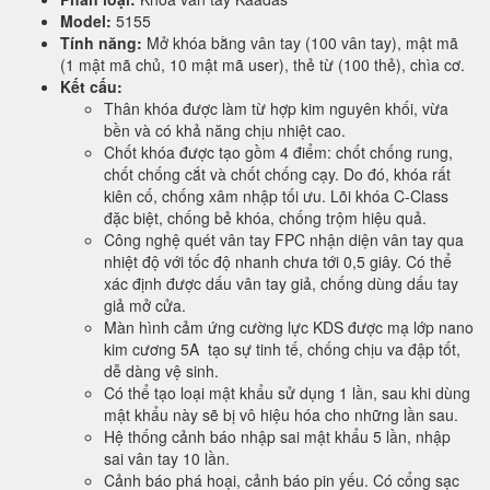
Model:
5155
Tính năng:
Mở khóa bằng vân tay (100 vân tay), mật mã
(1 mật mã chủ, 10 mật mã user), thẻ từ (100 thẻ), chìa cơ.
Kết cấu:
Thân khóa được làm từ hợp kim nguyên khối, vừa
bền và có khả năng chịu nhiệt cao.
Chốt khóa được tạo gồm 4 điểm: chốt chống rung,
chốt chống cắt và chốt chống cạy. Do đó, khóa rất
kiên cố, chống xâm nhập tối ưu. Lõi khóa C-Class
đặc biệt, chống bẻ khóa, chống trộm hiệu quả.
Công nghệ quét vân tay FPC nhận diện vân tay qua
nhiệt độ với tốc độ nhanh chưa tới 0,5 giây. Có thể
xác định được dấu vân tay giả, chống dùng dấu tay
giả mở cửa.
Màn hình cảm ứng cường lực KDS được mạ lớp nano
kim cương 5A tạo sự tinh tế, chống chịu va đập tốt,
dễ dàng vệ sinh.
Có thể tạo loại mật khẩu sử dụng 1 lần, sau khi dùng
mật khẩu này sẽ bị vô hiệu hóa cho những lần sau.
Hệ thống cảnh báo nhập sai mật khẩu 5 lần, nhập
sai vân tay 10 lần.
Cảnh báo phá hoại, cảnh báo pin yếu. Có cổng sạc