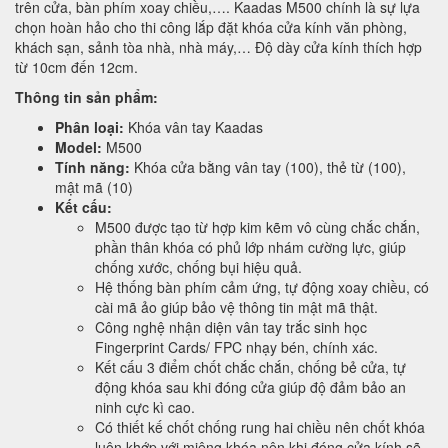
trên cửa, bàn phím xoay chiều,…. Kaadas M500 chính là sự lựa
chọn hoàn hảo cho thi công lắp đặt khóa cửa kính văn phòng,
khách sạn, sảnh tòa nhà, nhà máy,… Độ dày cửa kính thích hợp
từ 10cm đến 12cm.
Thông tin sản phẩm:
Phân loại:
Khóa vân tay Kaadas
Model:
M500
Tính năng:
Khóa cửa bằng vân tay (100), thẻ từ (100),
mật mã (10)
Kết cấu:
M500 được tạo từ hợp kim kẽm vô cùng chắc chắn,
phần thân khóa có phủ lớp nhám cường lực, giúp
chống xước, chống bụi hiệu quả.
Hệ thống bàn phím cảm ứng, tự động xoay chiều, có
cài mã ảo giúp bảo vệ thông tin mật mã thật.
Công nghệ nhận diện vân tay trắc sinh học
Fingerprint Cards/ FPC nhạy bén, chính xác.
Kết cấu 3 điểm chốt chắc chắn, chống bẻ cửa, tự
động khóa sau khi đóng cửa giúp độ đảm bảo an
ninh cực kì cao.
Có thiết kế chốt chống rung hai chiều nên chốt khóa
luôn khớp với miệng khóa nên khi đóng cửa kính sẽ