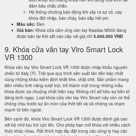
đảm bảo chắc chắn.
Hệ thống chuông báo động khi xảy ra sự cố, cạy
khóa đột nhập, báo cháy, báo sắp hết pin.
Màu sắc:
Đen
Giá bán:
Khóa cửa cảm ứng vân tay Kaadas M500 đang
được bán tại Két sắt cao cấp với giá chỉ
5.600.000 VNĐ
9. Khóa cửa vân tay Viro Smart Lock
VR 1300
Khóa vân tay Viro Smart Lock VR 1300 được nhập khẩu nguyên
chiếc từ Italy (Ý). Trải qua quy trình sản xuất tân tiến bậc nhất
cùng những khâu kiểm định khắt khe, chặt chẽ. Sản phẩm mang
đến nhiều tính năng vượt trội, trở thành một trong những mẫu
khóa được ưa chuộng nhất hiện nay. Không chỉ sở hữu sự bền bỉ
đáng kinh ngạc. Loại khóa cửa vân tay Viro Smart này còn có thể
chống chịu trước sự ăn mòn của thời tiết và cả những va chạm
mạnh từ bên ngoài.
Bên cạnh đó, khóa Viro Smart Lock VR 1300 được đánh giá cao
với bộ nhớ lưu trữ cực lớn. Cho phép bạn mở khóa với nhiều cách
thức khác nhau. Rất thích hợp lắp đặt trong các công ty hay các