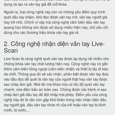
dụng và tạo ra vân tay giả để mở khóa.
Ngoài ra, loại công nghệ này còn có những yếu điểm quy trình
quét dấu tay chậm, khó đọc được vân tay mờ, vân tay người già
hay trẻ nhỏ. Chính vì vậy mà công nghệ cảm biến dấu vân tay
quang học không còn được sử dụng nhiều hiện nay, chủ yếu chỉ
dùng cho các thương hiệu khóa vân tay giá rẻ.
2. Công nghệ nhận diện vân tay Live-
Scan
Live-Scan là công nghệ quét vân tay được áp dụng rất nhiều cho
những khóa vân tay chất lượng hiện nay. Công nghệ này có gắn
thêm cảm biến hồng ngoại (cảm biến nhiệt) và thiết bị lấy tế bào
da chết. Thông qua đó sẽ xác nhận, phân biệt được vân tay đưa
vào đầu đọc để quét là vân tay của người thật hay vân tay được
sao chép làm giả. Nhờ đó mà khóa vừa có tốc độ quét vân tay
nhanh, vừa đảm bảo an toàn cao. Chống được các hành vi sao
chép làm giả dấu tay để đột nhập trái phép. Điểm yếu của công
nghệ này đó là vẫn còn gặp khó khăn trong việc nhận diện dấu
tay người già, dấu vân tay chưa rõ của trẻ hoặc vân tay bị dính
nước, bị xước,…