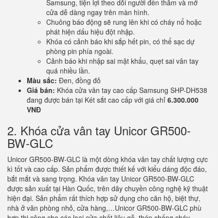
Samsung, tiện lợi theo dõi người đến thăm và mở
cửa dễ dàng ngay trên màn hình.
Chuông báo động sẽ rung lên khi có cháy nổ hoặc
phát hiện dấu hiệu đột nhập.
Khóa có cảnh báo khi sắp hết pin, có thể sạc dự
phòng pin phía ngoài.
Cảnh báo khi nhập sai mật khẩu, quẹt sai vân tay
quá nhiều lần.
Màu sắc:
Đen, đồng đỏ
Giá bán:
Khóa cửa vân tay cao cấp Samsung SHP-DH538
đang được bán tại Két sắt cao cấp với giá chỉ
6.300.000
VNĐ
2. Khóa cửa vân tay Unicor GR500-
BW-GLC
Unicor GR500-BW-GLC là một dòng khóa vân tay chất lượng cực
kì tốt và cao cấp. Sản phẩm được thiết kế với kiểu dáng độc đáo,
bắt mắt và sang trọng. Khóa vân tay Unicor GR500-BW-GLC
được sản xuất tại Hàn Quốc, trên dây chuyền công nghệ kỹ thuật
hiện đại. Sản phẩm rất thích hợp sử dụng cho căn hộ, biệt thự,
nhà ở văn phòng nhỏ, cửa hàng,…Unicor GR500-BW-GLC phù
hợp thi công cho các loại cửa chất liệu gỗ, thép chống cháy,