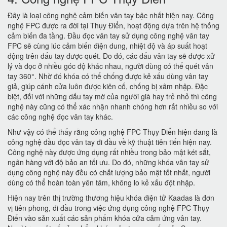
Đây là loại công nghệ cảm biến vân tay bậc nhất hiện nay. Công
nghệ FPC được ra đời tại Thụy Điển, hoạt động dựa trên hệ thống
cảm biến đa tầng. Đầu đọc vân tay sử dụng công nghệ vân tay
FPC sẽ cùng lúc cảm biến điện dung, nhiệt độ và áp suất hoạt
động trên dấu tay được quét. Do đó, các dấu vân tay sẽ được xử
lý và đọc ở nhiều góc độ khác nhau, người dùng có thể quét vân
tay 360°. Nhờ đó khóa có thể chống được kẻ xấu dùng vân tay
giả, giúp cánh cửa luôn được kiên cố, chống bị xâm nhập. Đặc
biệt, đối với những dấu tay mờ của người già hay trẻ nhỏ thì công
nghệ này cũng có thể xác nhận nhanh chóng hơn rất nhiều so với
các công nghệ đọc vân tay khác.
Như vậy có thể thấy rằng công nghệ FPC Thụy Điển hiện đang là
công nghệ đầu đọc vân tay đi đầu về kỹ thuật tiên tiến hiện nay.
Công nghệ này được ứng dụng rất nhiều trong bảo mật két sắt,
ngân hàng với độ bảo an tối ưu. Do đó, những khóa vân tay sử
dụng công nghệ này đều có chất lượng bảo mật tốt nhất, người
dùng có thể hoàn toàn yên tâm, không lo kẻ xấu đột nhập.
Hiện nay trên thị trường thương hiệu khóa điện tử Kaadas là đơn
vị tiên phong, đi đầu trong việc ứng dụng công nghệ FPC Thụy
Điển vào sản xuất các sản phẩm khóa cửa cảm ứng vân tay.