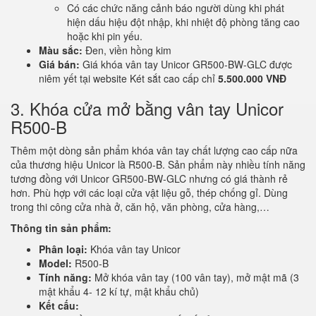
Có các chức năng cảnh báo người dùng khi phát
hiện dấu hiệu đột nhập, khi nhiệt độ phòng tăng cao
hoặc khi pin yếu.
Màu sắc:
Đen, viền hồng kim
Giá bán:
Giá khóa vân tay Unicor GR500-BW-GLC được
niêm yết tại website Két sắt cao cấp chỉ
5.500.000 VNĐ
3. Khóa cửa mở bằng vân tay Unicor
R500-B
Thêm một dòng sản phẩm khóa vân tay chất lượng cao cấp nữa
của thương hiệu Unicor là R500-B. Sản phẩm này nhiều tính năng
tương đồng với Unicor GR500-BW-GLC nhưng có giá thành rẻ
hơn. Phù hợp với các loại cửa vật liệu gỗ, thép chống gỉ. Dùng
trong thi công cửa nhà ở, căn hộ, văn phòng, cửa hàng,…
Thông tin sản phẩm:
Phân loại:
Khóa vân tay Unicor
Model:
R500-B
Tính năng:
Mở khóa vân tay (100 vân tay), mở mật mã (3
mật khẩu 4- 12 kí tự, mật khẩu chủ)
Kết cấu: