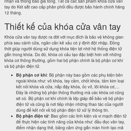
nhận và thông báo giá tổng. Tất cả các sản phẩm khóa cửa vân
tay do Két sắt cao cấp phân phối đều được bảo hành chính hãng
12 tháng.
Thiết kế của khóa cửa vân tay
Khóa cửa vân tay được ra đời với mục đích là bảo vệ không gian
phía sau cánh cửa, ngăn cản kẻ xấu có ý định đột nhập. Đồng
thời giúp người dùng sử dụng khóa tiện lợi nhờ hệ thống điện tử
gắn trong khóa. Do đó, khóa có cấu tạo đặc biệt hơn với những
khóa cơ thông thường, gồm hai bộ phận chính là bộ phận cơ khí
và bộ phận điện tử.
Bộ phận cơ khí
: Bộ phận này bao gồm các phụ kiện bên
ngoài khóa như: vỏ khóa, tay cầm, chốt khóa, tấm kim loại
kết nối khóa và cửa, nắp đậy khóa, ốc vít, lõi khóa cơ,…
Đây là những bộ phận thông thường mà các khóa cơ cũng
sẽ có. Bộ phận cơ khí chính là lớp giáp để bảo vệ bộ phận
điện tử và cũng là nơi tiếp nhận những thao tác của người
dùng để kết nối về bộ phận điện tử xử lý thông tin.
Bộ phận điện tử
: Bao gồm các linh kiện và vi mạch điện tử
để thực hiện các tính năng của khóa như: đầu đọc vân tay,
điểm nhận dạng thẻ, bảng cảm ứng gắn màn hình tạo mã