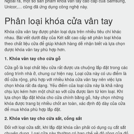
Ngoài ra, một số sản phẩm khóa vân tay cao cấp của Samsung,
Unicor,… cũng đã ứng dụng công nghệ này.
Phân loại khóa cửa vân tay
Khóa cửa vân tay được phân loại dựa trên nhiều tiêu chí khác
nhau. Bài viết dưới đây của Két sắt cao cấp sẽ phân loại khóa
theo chất liệu cửa để giúp khách hàng dễ nhận biết và lựa chọn
được khóa vân tay phù hợp hơn.
1. Khóa vân tay cho cửa gỗ
Cửa gỗ là loại chất liệu cửa rất được ưa chuộng lắp đặt trong các
công trình nhà ở, chung cư hiện nay. Loại cửa này có ưu điểm là
đố cửa rộng, phù hợp với nhiều khóa cửa vân tay nên việc lựa
chọn khóa rất đa dạng. Yếu điểm của loại cửa này là khả năng
chịu lực kém hơn một chút so với cửa được làm từ kim loại. Khi
lựa chọn lắp đặt khóa cho cửa chính bằng gỗ, hãy chọn những
khóa được trang bị nhiều chốt an toàn, xác định độ dày của cửa
để mua khóa phù hợp lắp đặt.
2. Khóa vân tay cho cửa sắt, cổng sắt
Đối với loại cửa sắt, khi lắp đặt khóa cần phải có dụng cụ cắt sắt
chuyên dụng. Loại cửa này thường có hạn chế về độ rộng của đố