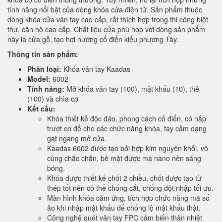
tính năng nổi bật của dòng khóa cửa điện tử. Sản phẩm thuộc
dòng khóa cửa vân tay cao cấp, rất thích hợp trong thi công biệt
thự, căn hộ cao cấp. Chất liệu cửa phù hợp với dòng sản phẩm
này là cửa gỗ, tạo hơi hướng cổ điển kiểu phương Tây.
Thông tin sản phẩm:
Phân loại:
Khóa vân tay Kaadas
Model:
6002
Tính năng:
Mở khóa vân tay (100), mật khẩu (10), thẻ
(100) và chìa cơ
Kết cấu:
Khóa thiết kế độc đáo, phong cách cổ điển, có nắp
trượt cơ để che các chức năng khóa, tay cầm dạng
gạt ngang mở cửa.
Kaadas 6002 được tạo bởi hợp kim nguyên khối, vô
cùng chắc chắn, bề mặt được mạ nano nên sáng
bóng.
Khóa được thiết kế chốt 2 chiều, chốt được tạo từ
thép tốt nên có thể chống cắt, chống đột nhập tối ưu.
Màn hình khóa cảm ứng, tích hợp chức năng mã số
ảo khi nhập mật khẩu để chống lộ mật khẩu thật.
Công nghệ quét vân tay FPC cảm biến thân nhiệt