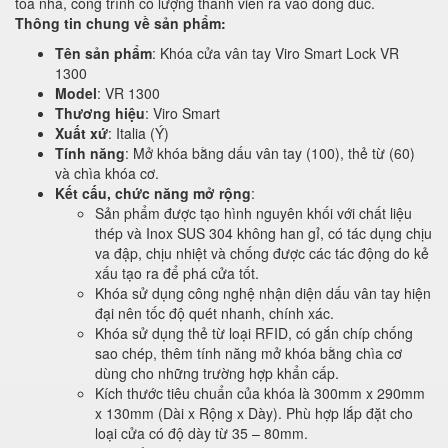
tòa nhà, công trình có lượng thành viên ra vào đông đúc.
Thông tin chung về sản phẩm:
Tên sản phẩm
: Khóa cửa vân tay Viro Smart Lock VR
1300
Model
: VR 1300
Thương hiệu
: Viro Smart
Xuất xứ
: Italia (Ý)
Tính năng
: Mở khóa bằng dấu vân tay (100), thẻ từ (60)
và chìa khóa cơ.
Kết cấu, chức năng mở rộng
:
Sản phẩm được tạo hình nguyên khối với chất liệu
thép và Inox SUS 304 không han gỉ, có tác dụng chịu
va đập, chịu nhiệt và chống được các tác động do kẻ
xấu tạo ra để phá cửa tốt.
Khóa sử dụng công nghệ nhận diện dấu vân tay hiện
đại nên tốc độ quét nhanh, chính xác.
Khóa sử dụng thẻ từ loại RFID, có gắn chíp chống
sao chép, thêm tính năng mở khóa bằng chìa cơ
dùng cho những trường hợp khẩn cấp.
Kích thước tiêu chuẩn của khóa là 300mm x 290mm
x 130mm (Dài x Rộng x Dày). Phù hợp lắp đặt cho
loại cửa có độ dày từ 35 – 80mm.