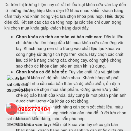
Do trên thị trường hiện nay có rất nhiều loại khóa cửa vân tay đến
từ những thương hiệu khóa điện tử khác nhau khiến khách hàng
cảm thấy khó khăn trong việc lựa chọn khóa phù hợp. Hiểu được
điều đó, Két sắt cao cấp đã tổng hợp lại các tiêu chí quan trọng
khi chọn mua khóa giúp khách hàng dưới đây.
Chọn khóa có tính an toàn và bảo mật cao:
Đây là tiêu
chí được ưu tiên hàng đầu khi mua khóa cửa cảm ứng vân
tay. Khách hàng nên chú trọng vào chất liệu tạo khóa và
công nghệ sử dụng tích hợp trên khóa. Hãy chọn các chất
liệu có khả năng chống cắt, chống cạy, công nghệ chống
sao chép để khóa đảm bảo an toàn khi sử dụng.
Chọn khóa có độ bền tốt:
Tùy vào chất liệu và giá bán
mà mỗi khóa có độ bền khác nhau. Khách hàng sẽ phải
xem xét nhu cầu của bản thân và độ chắc chắn, ổn định
của khóa để chọn mua sản phẩm. Đừng quên lưu ý đến
chế độ bảo hành của khóa, đây cũng là một phần phản ánh
được chất lượng của khóa có tốt không.
Yếu tố thẩm mỹ:
Khách hàng cần xem xét chất liệu, màu
0982770404
sắc cửa lắp đặt, phong cách của căn nhà để từ đó lựa chọn
khóa có kiểu dáng, màu sắc phù hợp.
Giá khóa vân tay:
Mỗi một khóa vân tay sẽ có giá bán
back
khác nhau, khách hàng nên so sánh và cân nhắc giữa giá