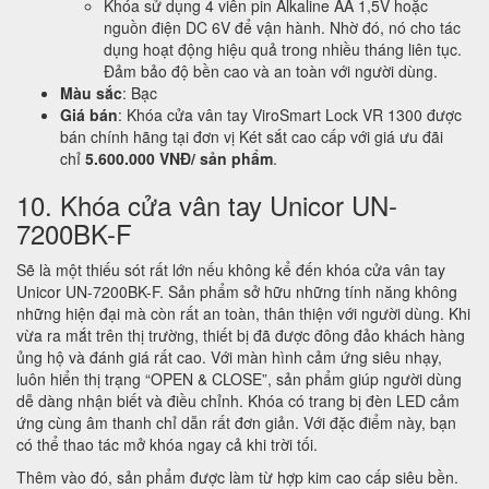
Khóa sử dụng 4 viên pin Alkaline AA 1,5V hoặc
nguồn điện DC 6V để vận hành. Nhờ đó, nó cho tác
dụng hoạt động hiệu quả trong nhiều tháng liên tục.
Đảm bảo độ bền cao và an toàn với người dùng.
Màu sắc
: Bạc
Giá bán
: Khóa cửa vân tay ViroSmart Lock VR 1300 được
bán chính hãng tại đơn vị Két sắt cao cấp với giá ưu đãi
chỉ
5.600.000 VNĐ/ sản phẩm
.
10. Khóa cửa vân tay Unicor UN-
7200BK-F
Sẽ là một thiếu sót rất lớn nếu không kể đến khóa cửa vân tay
Unicor UN-7200BK-F. Sản phẩm sở hữu những tính năng không
những hiện đại mà còn rất an toàn, thân thiện với người dùng. Khi
vừa ra mắt trên thị trường, thiết bị đã được đông đảo khách hàng
ủng hộ và đánh giá rất cao. Với màn hình cảm ứng siêu nhạy,
luôn hiển thị trạng “OPEN & CLOSE”, sản phẩm giúp người dùng
dễ dàng nhận biết và điều chỉnh. Khóa có trang bị đèn LED cảm
ứng cùng âm thanh chỉ dẫn rất đơn giản. Với đặc điểm này, bạn
có thể thao tác mở khóa ngay cả khi trời tối.
Thêm vào đó, sản phẩm được làm từ hợp kim cao cấp siêu bền.