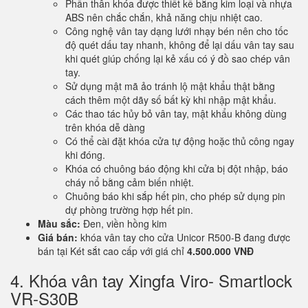
Phần thân khóa được thiết kế bằng kim loại và nhựa
ABS nên chắc chắn, khả năng chịu nhiệt cao.
Công nghệ vân tay dạng lưới nhạy bén nên cho tốc
độ quét dấu tay nhanh, không để lại dấu vân tay sau
khi quét giúp chống lại kẻ xấu có ý đồ sao chép vân
tay.
Sử dụng mật mã ảo tránh lộ mật khẩu thật bằng
cách thêm một dãy số bất kỳ khi nhập mật khẩu.
Các thao tác hủy bỏ vân tay, mật khẩu không dùng
trên khóa dễ dàng
Có thể cài đặt khóa cửa tự động hoặc thủ công ngay
khi đóng.
Khóa có chuông báo động khi cửa bị đột nhập, báo
cháy nổ bằng cảm biến nhiệt.
Chuông báo khi sắp hết pin, cho phép sử dụng pin
dự phòng trường hợp hết pin.
Màu sắc:
Đen, viền hồng kim
Giá bán:
khóa vân tay cho cửa Unicor R500-B đang được
bán tại Két sắt cao cấp với giá chỉ
4.500.000 VNĐ
4. Khóa vân tay Xingfa Viro- Smartlock
VR-S30B