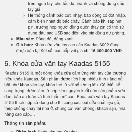
trên ngón tay, cho tốc độ nhanh và chống dùng dấu
tay giả.
Hệ thống cảnh báo cực nhạy, báo động có đột nhập,
cảm biến nhiệt độ báo cháy. Cảnh báo khi sắp hết
pin, trường hợp người dùng quên thay pin có thể sử
dụng đầu sạc USB sạc điện vào pin dùng dự phòng.
Màu sắc:
Đồng đỏ, đồng xanh
Giá bán:
Khóa cửa vân tay cao cấp Kaadas 6002 đang
được bán tại Két sắt cao cấp với giá chỉ
16.400.000 VNĐ
6. Khóa cửa vân tay Kaadas 5155
Kaadas 5155 là một dòng khóa cửa cảm ứng vân tay của thương
hiệu khóa Kaadas. Sản phẩm được tích hợp nhiều tính năng nổi
bật như khóa vân tay, khóa thẻ từ với số lượng lớn. Có thiết kế
sang trọng, được làm từ hợp kim nguyên khối nên sản phẩm vừa
đảm bảo an toàn và tính thẩm mĩ cao. Khóa cửa vân tay Kaadas
5155 thích hợp sử dụng cho thi công các loại cửa chất liệu gỗ,
thép chống cháy tại nhà ở, chung cư, văn phòng, khách sạn, nhà
hàng cao cấp,…
Thông tin sản phẩm:
Phân loại:
Khóa vân tay Kaadas