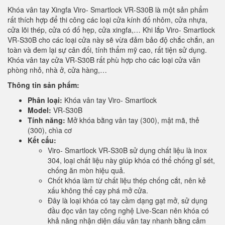
Khóa vân tay Xingfa Viro- Smartlock VR-S30B là một sản phẩm
rất thích hợp để thi công các loại cửa kính đố nhôm, cửa nhựa,
cửa lõi thép, cửa có đố hẹp, cửa xingfa,… Khi lắp Viro- Smartlock
VR-S30B cho các loại cửa này sẽ vừa đảm bảo độ chắc chắn, an
toàn và đem lại sự cân đối, tính thẩm mỹ cao, rất tiện sử dụng.
Khóa vân tay cửa VR-S30B rất phù hợp cho các loại cửa văn
phòng nhỏ, nhà ở, cửa hàng,…
Thông tin sản phẩm:
Phân loại:
Khóa vân tay Viro- Smartlock
Model:
VR-S30B
Tính năng:
Mở khóa bằng vân tay (300), mật mã, thẻ
(300), chìa cơ
Kết cấu:
Viro- Smartlock VR-S30B sử dụng chất liệu là inox
304, loại chất liệu này giúp khóa có thể chống gỉ sét,
chống ăn mòn hiệu quả.
Chốt khóa làm từ chất liệu thép chống cắt, nên kẻ
xấu không thể cạy phá mở cửa.
Đây là loại khóa có tay cầm dạng gạt mở, sử dụng
đầu đọc vân tay công nghệ Live-Scan nên khóa có
khả năng nhận diện dấu vân tay nhanh bằng cảm