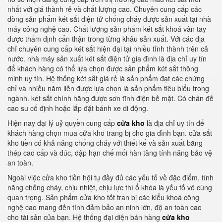
nhất với giá thành rẻ và chất lượng cao. Chuyên cung cấp các
dòng sản phẩm két sắt điện tử chống cháy được sản xuất tại nhà
máy công nghệ cao. Chất lượng sản phẩm két sắt khoá vân tay
được thẩm định cẩn thận trong từng khâu sản xuất. Với các địa
chỉ chuyên cung cấp két sắt hiện đại tại nhiều tỉnh thành trên cả
nước. nhà máy sản xuất két sắt điện tử gia đình là địa chỉ uy tín
để khách hàng có thể lựa chọn được sản phẩm két sắt thông
minh uy tín. Hệ thống két sắt giá rẻ là sản phẩm đạt các chứng
chỉ và nhiều năm liền được lựa chọn là sản phẩm tiêu biểu trong
ngành. két sắt chính hãng được sơn tĩnh điện bề mặt. Có chân đế
cao su cố định hoặc lắp đặt bánh xe di động.
Hiện nay đại lý uỷ quyền cung cấp
cửa kho
là địa chỉ uy tín để
khách hàng chọn mua cửa kho trang bị cho gia đình bạn. cửa sắt
kho tiền có khả năng chống cháy với thiết kế và sản xuất bằng
thép cao cấp và đúc, dập hạn chế mối hàn tăng tính năng bảo vệ
an toàn.
Ngoài việc cửa kho tiền hội tụ đầy đủ các yếu tố về đặc điểm, tính
năng chống cháy, chịu nhiệt, chịu lực thì ổ khóa là yếu tố vô cùng
quan trọng. Sản phẩm cửa kho tốt tran bị các kiểu khoá công
nghệ cao mang đến tính đảm bảo an ninh lớn, độ an toàn cao
cho tài sản của bạn. Hệ thống đại diện bán hàng
cửa kho