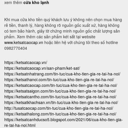
xem thêm
cửa kho lạnh
Khi mua cửa kho tiền quý khách lưu ý không nên chọn mua hàng
rẻ tiền, thanh lý, hàng không rõ nguồn gốc xuất xứ, hàng không
có tem bảo hành, giấy tờ chứng minh nguồn gốc chất lượng sản
phẩm. Xem thêm các sản phẩm két sắt tại website
www.ketsatcaocap.vn
hoặc liên hệ với chúng tôi theo số hotline
0982770404
https://ketsatcaocap.vn/
https://ketsatcaocap.vn/san-pham/ket-sat/
https://ketsatnhatrang.com/tin-tuc/cua-kho-tien-gia-re-tai-ha-noi/
https://ketsathanoi.com/tin-tuc/cua-kho-tien-gia-re-tai-ha-noi/
https://ketsatcaocap.com/tin-tuc/cua-kho-tien-gia-re-tai-ha-noi/
https://ketsatsaigon.com/tin-tuc/cua-kho-tien-gia-re-tai-ha-noi/
https://ketsatcantho.com/tin-tuc/cua-kho-tien-gia-re-tai-ha-noi/
https://ketsatkhachsan.vn/tin-tuc/cua-kho-tien-gia-re-tai-ha-noi/
http://tusatcaocap.com/tin-tuc/cua-kho-tien-gia-re-tai-ha-noi/
https://ketsathalong.com/tin-tuc/cua-kho-tien-gia-re-tai-ha-noi/
https://ketsatcanhducso5.blogspot.com/2021/06/cua-kho-tien-gia-
re-tai-ha-noi.html