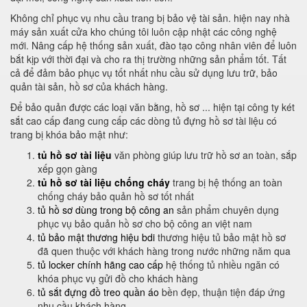
Không chỉ phục vụ nhu cầu trang bị bảo vệ tài sản. hiện nay nhà
máy sản xuất cửa kho chúng tôi luôn cập nhật các công nghệ
mới. Nâng cấp hệ thống sản xuất, đào tạo công nhân viên để luôn
bắt kịp với thời đại và cho ra thị trường những sản phẩm tốt. Tất
cả để đảm bảo phục vụ tốt nhất nhu cầu sử dụng lưu trữ, bảo
quản tài sản, hồ sơ của khách hàng.
Để bảo quản được các loại văn bằng, hồ sơ ... hiện tại công ty két
sắt cao cấp đang cung cấp các dòng tủ đựng hồ sơ tài liệu có
trang bị khóa bảo mật như:
tủ hồ sơ tài liệu
văn phòng giúp lưu trữ hồ sơ an toàn, sắp
xếp gọn gàng
tủ hồ sơ tài liệu chống cháy
trang bị hệ thống an toàn
chống cháy bảo quản hồ sơ tốt nhất
tủ hồ sơ dùng trong bộ công an
sản phẩm chuyên dụng
phục vụ bảo quản hồ sơ cho bộ công an việt nam
tủ bảo mật thương hiệu bdi
thương hiệu tủ bảo mật hồ sơ
đã quen thuộc với khách hàng trong nước những năm qua
tủ locker chính hãng cao cấp
hệ thống tủ nhiều ngăn có
khóa phục vụ gửi đồ cho khách hàng
tủ sắt đựng đồ treo quần áo
bền đẹp, thuận tiện đáp ứng
nhu cầu khách hàng