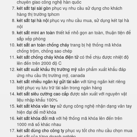
chuyển giao công nghệ hàn quốc
két sắt tại sài gòn
phục vụ nhu cầu sử dụng cho khách
hàng thị trường tphcm
két sắt tại hà nội
phục vụ nhu cầu mua, sử dụng két tại hà
nội
két sắt mini an toàn
thiết kế nhỏ gọn an toàn, thuận tiện để
sắp xếp phòng
két sắt an toàn chống cháy
trang bị hệ thống mã khóa
chống trộm, chống sao chép
két sắt chống cháy khóa điện tử
có thể chịu được nhiệt độ
lên đến trên 2000 độ C
két sắt xuất khẩu thị trường mỹ
sản phẩm xuất khẩu đáp
ứng nhu cầu thị trường mỹ, canada
két sắt nhiều ngăn ký gửi tài sản
với từng ngăn két riêng
biệt phục vụ lưu trữ tài sản trong ngân hàng
két sắt siêu cường cao cấp
được sản xuất với nguyên vật
liệu nhập khẩu 100%
két sắt khóa vân tay
sử dụng công nghệ nhận dạng vân tay
hiện đại để mở khóa
két sắt khóa đổi mã
với hệ thống mã khóa lên đến trên
1000 mã số khác nhau
két sắt dùng cho công ty
phục vụ tốt cho nhu cầu chọn mua
két sắt của từng doanh nghiệp