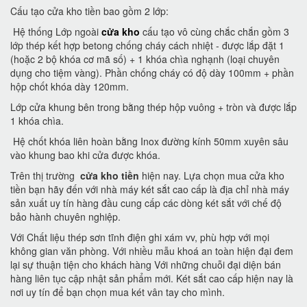
Cấu tạo cửa kho tiền bao gồm 2 lớp:
Hệ thống Lớp ngoài
cửa kho
cấu tạo vô cùng chắc chắn gồm 3
lớp thép kết hợp betong chống cháy cách nhiệt - được lắp đặt 1
(hoặc 2 bộ khóa cơ mã số) + 1 khóa chìa nghạnh (loại chuyên
dụng cho tiệm vàng). Phần chống cháy có độ dày 100mm + phần
hộp chốt khóa dày 120mm.
Lớp cửa khung bên trong bằng thép hộp vuông + tròn và được lắp
1 khóa chìa.
Hệ chốt khóa liên hoàn bằng Inox đường kính 50mm xuyên sâu
vào khung bao khi cửa được khóa.
Trên thị trường
cửa kho tiền
hiện nay. Lựa chọn mua cửa kho
tiền bạn hãy đến với nhà máy két sắt cao cấp là địa chỉ nhà máy
sản xuất uy tín hàng đầu cung cấp các dòng két sắt với chế độ
bảo hành chuyên nghiệp.
Với Chất liệu thép sơn tĩnh điện ghi xám vv, phù hợp với mọi
không gian văn phòng. Với nhiều mẫu khoá an toàn hiện đại đem
lại sự thuận tiện cho khách hàng Với những chuỗi đại diện bán
hàng liên tục cập nhật sản phẩm mới. Két sắt cao cấp hiện nay là
nơi uy tín để bạn chọn mua két vân tay cho mình.