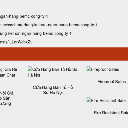
t-ngan-hang-bemc-cong-ty-1
bemc/cach-su-dung-ket-sat-ngan-hang-bemc-cong-ty-1
-dung-ket-sat-ngan-hang-bemc-cong-ty-1
posts/iLLerWcbxZu
Fireproof Safes
Cửa Hàng Bán Tủ Hồ
Sơ Hà Nội
Nội Giá
o Sản
Lượng‎
Fire Resistant Saf