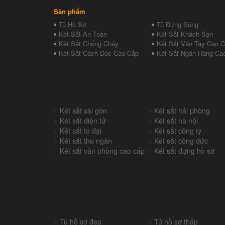
Sản phẩm
Tủ Hồ Sơ
Tủ Đựng Súng
Két Sắt An Toàn
Két Sắt Khách Sạn
Két Sắt Chống Cháy
Két Sắt Vân Tay Cao 
Két Sắt Cách Đúc Cao Cấp
Két Sắt Ngân Hàng Ca
+
Két sắt sài gòn
+
Két sắt hải phòng
+
Két sắt điện tử
+
Két sắt hà nội
+
Két sắt to đại
+
Két sắt công ty
+
Két sắt thu ngân
+
Két sắt công đức
+
Két sắt văn phòng cao cấp
+
Két sắt đựng hồ sơ
+
Tủ hồ sơ đẹp
+
Tủ hồ sơ thấp