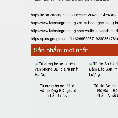
http://ketsatcaocap.vn/tin-tuc/cach-su-dung-ket-sa
http://www.ketsatnganhang.vn/ket-bac-ngan-hang-
http://www.ketsatnganhang.com.vn/tin-tuc/cach-su
https://plus.google.com/116299599371923086178/
Sản phẩm mới nhất
Tủ đựng hồ sơ tài liệu
Tủ Hồ Sơ Hà 
văn phòng BDI giá rẻ
Rẻ Đảm Bả
nhất Hà Nội
Phẩm Chất 