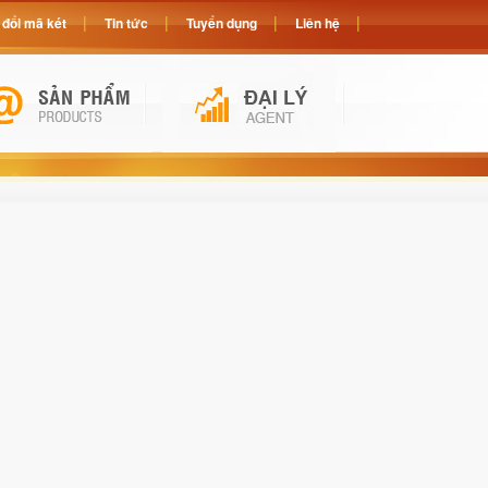
đổi mã két
Tin tức
Tuyển dụng
Liên hệ