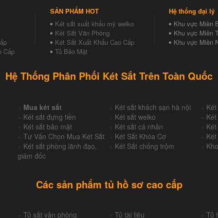
SẢN PHẨM HOT
Hệ thống đại lý
Két sắt xuất khẩu mỹ welko
Khu vực Miền 
Két Sắt Văn Phòng
Khu vực Miền T
Cấp
Két Sắt Xuất Khẩu Cao Cấp
Khu vực Miền 
o Cấp
Tủ Bảo Mật
Hệ Thống Phân Phối Két Sắt Trên Toàn Quốc
+
Mua két sắt
+
Két sắt khách sạn hà nội
+
Két
+
Két sắt đựng tiền
+
Két sắt welko
+
Két
+
Két sắt bảo mật
+
Két sắt cá nhân
+
Két
+
Tư Vấn Chọn Mua Két Sắt
+
Két Sắt Khóa Cơ
+
Két
+
Két sắt phòng lãnh đạo,
+
Két Sắt chống trộm
+
Kho
giám đốc
Các sản phẩm tủ hồ sơ cao cấp
+
Tủ sắt văn phòng
+
Tủ tài liệu
+
Tủ 