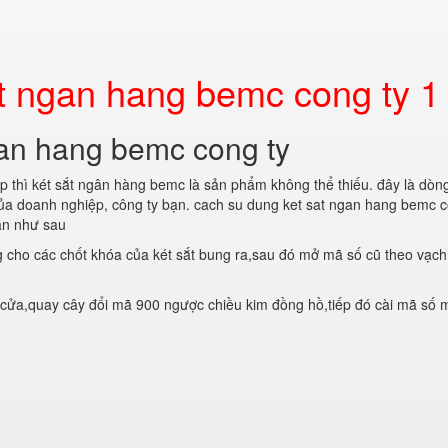
t ngan hang bemc cong ty 1
gan hang bemc cong ty
p thì két sắt ngân hàng bemc là sản phẩm không thể thiếu. đây là dòn
của doanh nghiệp, công ty bạn. cach su dung ket sat ngan hang bemc c
ản như sau
 cho các chốt khóa của két sắt bung ra,sau đó mở mã số cũ theo vạch
 cửa,quay cây đổi mã 900 ngược chiều kim đồng hồ,tiếp đó cài mã số 