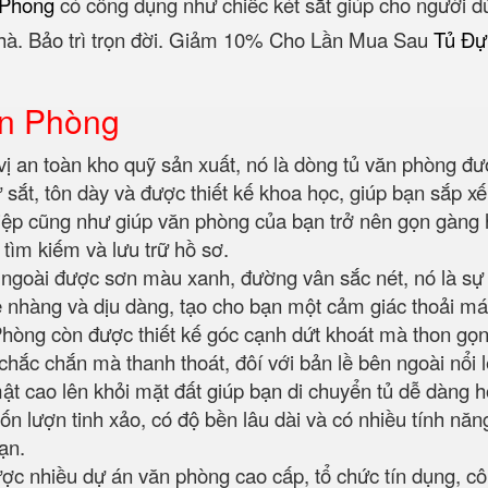
 Phong
có công dụng như chiếc két sắt giúp cho người d
hà. Bảo trì trọn đời. Giảm 10% Cho Lần Mua Sau
Tủ Đự
ăn Phòng
ị an toàn kho quỹ sản xuất, nó là dòng tủ văn phòng đư
 từ sắt, tôn dày và được thiết kế khoa học, giúp bạn sắp 
ệp cũng như giúp văn phòng của bạn trở nên gọn gàng h
 tìm kiếm và lưu trữ hồ sơ.
ngoài được sơn màu xanh, đường vân sắc nét, nó là sự
nhàng và dịu dàng, tạo cho bạn một cảm giác thoải mái 
Phòng còn được thiết kế góc cạnh dứt khoát mà thon gọn 
chắc chắn mà thanh thoát, đôí với bản lề bên ngoài nổi 
ật cao lên khỏi mặt đất giúp bạn di chuyển tủ dễ dàng h
n lượn tinh xảo, có độ bền lâu dài và có nhiều tính năn
bạn.
ợc nhiều dự án văn phòng cao cấp, tổ chức tín dụng, cô