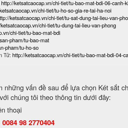
:
http://ketsatcaocap.vn/chi-tiet/tu-bao-mat-bdi-06-canh-
/ketsatcaocap.vn/chi-tiet/tu-ho-so-gia-re-tai-ha-noi
ttp://ketsatcaocap.vn/chi-tiet/tu-sat-dung-tai-lieu-van-ph
//ketsatcaocap.vn/chi-tiet/tu-dung-tai-lieu-van-phong
p.vn/chi-tiet/tu-bao-mat-bdi
n/san-pham/tu-bao-mat
san-pham/tu-ho-so
n Tử:
http://ketsatcaocap.vn/chi-tiet/tu-bao-mat-bdi-04-c
những vấn đề sau để lựa chọn Két sắt chố
i chúng tôi theo thông tin dưới đây:
ện thoại
:
0084 98 2770404