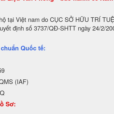
hộ tại Việt nam do CỤC SỞ HỮU TRÍ T
quyết định số 3737/QĐ-SHTT ngày 24/2/20
 chuẩn Quốc tế:
59
QMS (IAF)
KQ
Hồ Sơ: