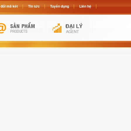
đổi mã két
Tin tức
Tuyển dụng
Liên hệ