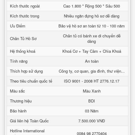
Kích thước ngoài
Cao 1.800 * Rộng 500 * Sâu 500
Kích thước trong
Nhiều ngăn đựng hồ sơ dễ dàng
Ưu Điểm
Bảo vệ hồ sơ an toàn từ 10 - 100 năm
Chân tủ có bánh xe di chuyển dễ
Chân Tủ Hồ Sơ
dàng
Hệ thống khoá
Khoá Cơ + Tay Cầm + Chìa Khoá
Tính năng
An toàn
Thích hợp sử dụng
Công ty, cơ quan, gia đình, thư viện...
Theo tiêu chuẩn quốc tế
ISO 9001 - 2008 HT 2776.12.17
Màu sắc
Màu Xanh
Thương hiệu
BDI
Bảo hành
03 Năm
Giá liên hệ Toàn Quốc
7.500.000 VNĐ
Hotline International
0084 98 2770404