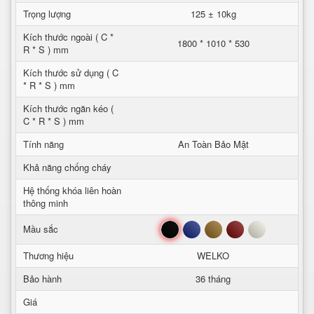
Trọng lượng
125 ± 10kg
Kích thước ngoài ( C *
1800 * 1010 * 530
R * S ) mm
Kích thước sử dụng ( C
* R * S ) mm
Kích thước ngăn kéo (
C * R * S ) mm
Tính năng
An Toàn Bảo Mật
Khả năng chống cháy
Hệ thống khóa liên hoàn
thông minh
Đen
Xanh
Nâu
Đỏ
Trắng
Mầu sắc
Thương hiệu
WELKO
Bảo hành
36 tháng
Giá