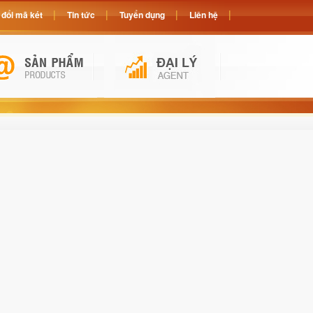
đổi mã két
Tin tức
Tuyển dụng
Liên hệ