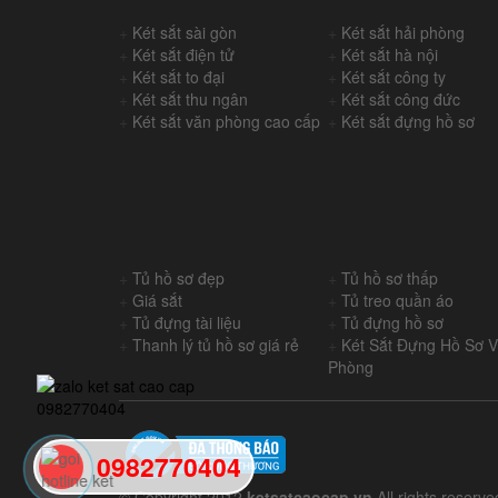
+
Két sắt sài gòn
+
Két sắt hải phòng
+
Két sắt điện tử
+
Két sắt hà nội
+
Két sắt to đại
+
Két sắt công ty
+
Két sắt thu ngân
+
Két sắt công đức
+
Két sắt văn phòng cao cấp
+
Két sắt đựng hồ sơ
+
Tủ hồ sơ đẹp
+
Tủ hồ sơ thấp
+
Giá sắt
+
Tủ treo quần áo
+
Tủ đựng tài liệu
+
Tủ đựng hồ sơ
+
Thanh lý tủ hồ sơ giá rẻ
+
Két Sắt Đựng Hồ Sơ 
Phòng
0982770404
© Copyright 2012
ketsatcaocap.vn
All rights reserve