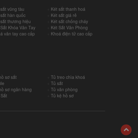
 sắt vũng tàu
+
Két sắt thanh hoá
 sắt hàn quốc
+
Két sắt giá rẻ
 sắt thương hiệu
+
Két sắt chống cháy
 Sắt Khóa Vân Tay
+
Két Sắt Văn Phòng
á vân tay cao cấp
+
Khoá điện tử cao cấp
hồ sơ sắt
+
Tủ treo chìa khoá
ile
+
Tủ sắt
hồ sơ ngân hàng
+
Tủ văn phòng
 Sắt
+
Tủ kệ hồ sơ