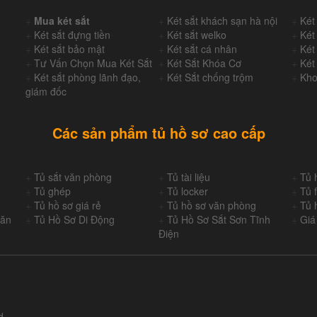
+
Mua két sắt
+
Két sắt khách sạn hà nội
+
Két
+
Két sắt đựng tiền
+
Két sắt welko
+
Két
+
Két sắt bảo mật
+
Két sắt cá nhân
+
Két
+
Tư Vấn Chọn Mua Két Sắt
+
Két Sắt Khóa Cơ
+
Két
+
Két sắt phòng lãnh đạo,
+
Két Sắt chống trộm
+
Kho
giám đốc
Các sản phẩm tủ hồ sơ cao cấp
+
Tủ sắt văn phòng
+
Tủ tài liệu
+
Tủ 
+
Tủ ghép
+
Tủ locker
+
Tủ f
+
Tủ hồ sơ giá rẻ
+
Tủ hồ sơ văn phòng
+
Tủ 
Văn
+
Tủ Hồ Sơ Di Động
+
Tủ Hồ Sơ Sắt Sơn Tĩnh
+
Giá
Điện
d