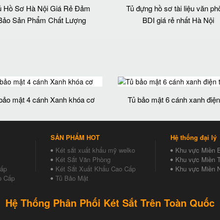
ủ Hồ Sơ Hà Nội Giá Rẻ Đảm
Tủ đựng hồ sơ tài liệu văn p
Bảo Sản Phẩm Chất Lượng‎
BDI giá rẻ nhất Hà Nội
bảo mật 4 cánh Xanh khóa cơ
Tủ bảo mật 6 cánh xanh điện
SẢN PHẨM HOT
Hệ thống đại lý
Két sắt xuất khẩu mỹ welko
Khu vực Miền 
Két Sắt Văn Phòng
Khu vực Miền T
Cấp
Két Sắt Xuất Khẩu Cao Cấp
Khu vực Miền 
o Cấp
Tủ Bảo Mật
Hệ Thống Phân Phối Két Sắt Trên Toàn Quốc