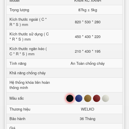
Model
KN54 KC XANH
Trọng lượng
87kg ± 5kg
Kích thước ngoài ( C *
820 * 530 * 280
R * S ) mm
Kích thước sử dụng ( C
450 * 430 * 220
* R * S ) mm
Kích thước ngăn kéo (
210 * 430 * 195
C * R * S ) mm
Tính năng
An Toàn chống cháy
Khả năng chống cháy
Hệ thống khóa liên hoàn
thông minh
Đen
Xanh
Nâu
Đỏ
Trắng
Mầu sắc
Thương hiệu
WELKO
Bảo hành
36 Tháng
Giá