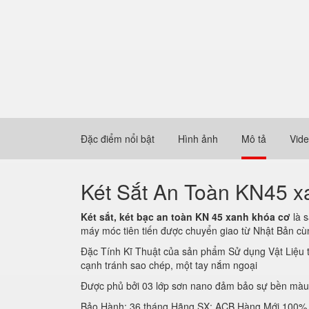
Đặc điểm nổi bật
Hình ảnh
Mô tả
Vid
Két Sắt An Toàn KN45 
Két sắt, két bạc an toàn KN 45 xanh khóa cơ
là s
máy móc tiên tiến được chuyển giao từ Nhật Bản cù
Đặc Tính Kĩ Thuật của sản phẩm Sử dụng Vật Liệu tô
cạnh tránh sao chép, một tay nắm ngoại
Được phủ bởi 03 lớp sơn nano đảm bảo sự bền màu 
Bảo Hành: 36 tháng Hãng SX: ACB Hàng Mới 100