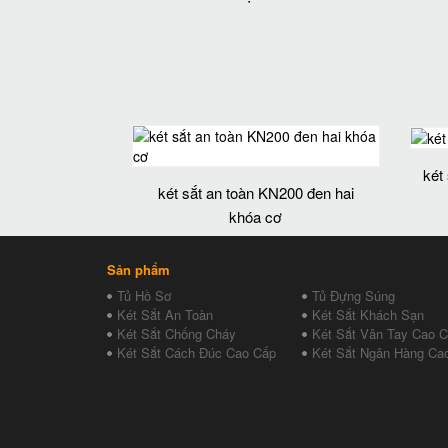
két
két sắt an toàn KN200 đen hai
khóa cơ
Sản phẩm
Tủ Hồ Sơ
Tủ Đựng Súng
Két Sắt An Toàn
Két Sắt Khách Sạn
Két Sắt Chống Cháy
Két Sắt Vân Tay Cao 
Két Sắt Cách Đúc Cao Cấp
Két Sắt Ngân Hàng Ca