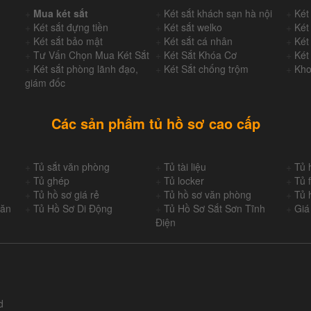
+
Mua két sắt
+
Két sắt khách sạn hà nội
+
Két
+
Két sắt đựng tiền
+
Két sắt welko
+
Két
+
Két sắt bảo mật
+
Két sắt cá nhân
+
Két
+
Tư Vấn Chọn Mua Két Sắt
+
Két Sắt Khóa Cơ
+
Két
+
Két sắt phòng lãnh đạo,
+
Két Sắt chống trộm
+
Kho
giám đốc
Các sản phẩm tủ hồ sơ cao cấp
+
Tủ sắt văn phòng
+
Tủ tài liệu
+
Tủ 
+
Tủ ghép
+
Tủ locker
+
Tủ f
+
Tủ hồ sơ giá rẻ
+
Tủ hồ sơ văn phòng
+
Tủ 
Văn
+
Tủ Hồ Sơ Di Động
+
Tủ Hồ Sơ Sắt Sơn Tĩnh
+
Giá
Điện
d