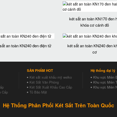
két sắt an toàn KN170 đen h
khóa cơ cánh đỏ
 sắt an toàn KN240 đen điện tử
két sắt an toàn KN240 đen k
cơ
SẢN PHẨM HOT
Hệ thống đại lý
Két sắt xuất khẩu mỹ welko
Khu vực Miền 
Két Sắt Văn Phòng
Khu vực Miền T
Cấp
Két Sắt Xuất Khẩu Cao Cấp
Khu vực Miền 
o Cấp
Tủ Bảo Mật
Hệ Thống Phân Phối Két Sắt Trên Toàn Quốc