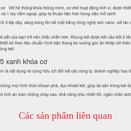
ơ Với hệ thống khóa thông minh, cơ chế hoạt động tinh vi, được thiết
p và 1 tay nắm ngoại, giúp ta thuận tiện hơn trong việc mở cánh
ủ 3 lớp dày, sáng bóng lên bề mặt bằng công nghệ sơn nano, với tác d
ét sắt của bạn trở nên chắc chắn hơn. Khung két được kết cấu bởi 2 tấ
thiết kế theo tiêu chuẩn hình bậc thang bo vuông góc ăn khớp với thân 
lòng két.
 45 xanh khóa cơ
là vật dụng vô cùng hữu ích đối với các công ty, doanh nghiệp hay là hộ
hống mọi hình thức khoan phá, đục khoét két, giúp tài sản trong két 
 có tính an toàn chống cháy cao, khả năng chịu nhiệt tốt, ngăn chặn sức
Các sản phẩm liên quan