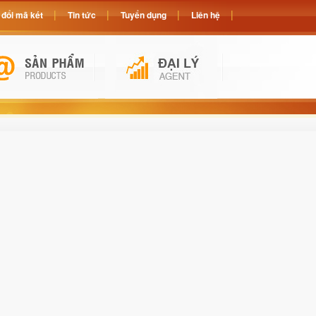
đổi mã két
Tin tức
Tuyển dụng
Liên hệ