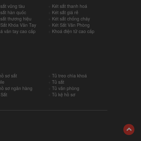
 sắt vũng tàu
+
Két sắt thanh hoá
 sắt hàn quốc
+
Két sắt giá rẻ
 sắt thương hiệu
+
Két sắt chống cháy
 Sắt Khóa Vân Tay
+
Két Sắt Văn Phòng
á vân tay cao cấp
+
Khoá điện tử cao cấp
hồ sơ sắt
+
Tủ treo chìa khoá
ile
+
Tủ sắt
hồ sơ ngân hàng
+
Tủ văn phòng
 Sắt
+
Tủ kệ hồ sơ
back