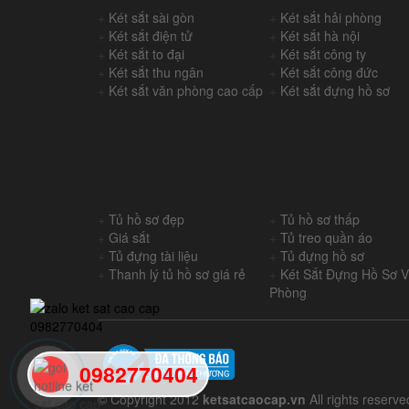
+
Két sắt sài gòn
+
Két sắt hải phòng
+
Két sắt điện tử
+
Két sắt hà nội
+
Két sắt to đại
+
Két sắt công ty
+
Két sắt thu ngân
+
Két sắt công đức
+
Két sắt văn phòng cao cấp
+
Két sắt đựng hồ sơ
+
Tủ hồ sơ đẹp
+
Tủ hồ sơ thấp
+
Giá sắt
+
Tủ treo quần áo
+
Tủ đựng tài liệu
+
Tủ đựng hồ sơ
+
Thanh lý tủ hồ sơ giá rẻ
+
Két Sắt Đựng Hồ Sơ 
Phòng
0982770404
© Copyright 2012
ketsatcaocap.vn
All rights reserve