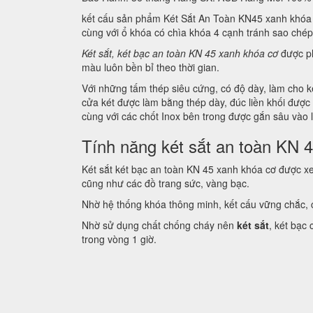
kết cấu sản phẩm Két Sắt An Toàn KN45 xanh khóa c
cùng với ổ khóa có chìa khóa 4 cạnh tránh sao ché
Két sắt, két bạc an toàn KN 45 xanh khóa cơ
được ph
màu luôn bền bỉ theo thời gian.
Với những tấm thép siêu cứng, có độ dày, làm cho k
cửa két được làm bằng thép dày, đúc liền khối được 
cùng với các chốt Inox bên trong được gắn sâu vào 
Tính năng két sắt an toàn KN
Két sắt két bạc an toàn KN 45 xanh khóa cơ được xem 
cũng như các đồ trang sức, vàng bạc.
Nhờ hệ thống khóa thông minh, kết cấu vững chắc, c
Nhờ sử dụng chất chống cháy nên
két sắt
, két bạc
trong vòng 1 giờ.