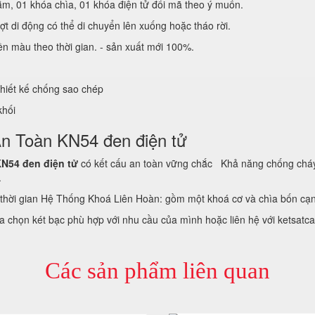
ắm, 01 khóa chìa, 01 khóa điện tử đổi mã theo ý muốn.
ợt di động có thể di chuyển lên xuống hoặc tháo rời.
ền màu theo thời gian. - sản xuất mới 100%.
 thiết kế chống sao chép
 khối
t An Toàn KN54 đen điện tử
KN54 đen điện tử
có kết cấu an toàn vững chắc Khả năng chống cháy: 
.
thời gian Hệ Thống Khoá Liên Hoàn: gồm một khoá cơ và chìa bốn cạ
 chọn két bạc phù hợp với nhu cầu của mình hoặc liên hệ với ketsatca
Các sản phẩm liên quan