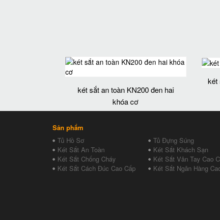
két
két sắt an toàn KN200 đen hai
khóa cơ
Sản phẩm
Tủ Hồ Sơ
Tủ Đựng Súng
Két Sắt An Toàn
Két Sắt Khách Sạn
Két Sắt Chống Cháy
Két Sắt Vân Tay Cao 
Két Sắt Cách Đúc Cao Cấp
Két Sắt Ngân Hàng Ca