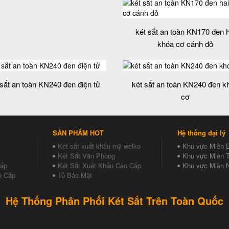
két sắt an toàn KN170 đen h
khóa cơ cánh đỏ
 sắt an toàn KN240 đen điện tử
két sắt an toàn KN240 đen k
cơ
SẢN PHẨM HOT
Hệ thống đại lý
Két sắt xuất khẩu mỹ welko
Khu vực Miền 
Két Sắt Văn Phòng
Khu vực Miền T
Cấp
Két Sắt Xuất Khẩu Cao Cấp
Khu vực Miền 
o Cấp
Tủ Bảo Mật
Hệ Thống Phân Phối Két Sắt Trên Toàn Quốc