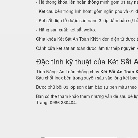
- Hệ thống khóa liên hoàn thông minh gồm 01 tay n
- Kết cấu bên trong linh hoạt: gồm ngăn phụ và 01 đ
- Két sắt điện tử được sơn nano 3 lớp đảm bảo sự b
- Hãng sản xuất: két sắt welko.
Chìa khóa Két Sắt An Toàn KN54 đen điện tử được
Cánh cửa két sắt an toàn được làm từ thép nguyên
Đặc tính kỹ thuật của Két Sắ
Tính Năng: An Toàn chống cháy
Két Sắt An Toàn 
Sáu chốt Inox bên trong xuyên sâu vào lòng két bạc
Được phủ bởi 03 lớp sơn đảm bảo sự bền màu theo 
Bạn có thể tham khảo thêm những vấn đề sau để lựa
Trang: 0986 330404.