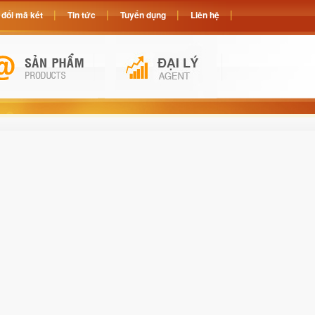
đổi mã két
Tin tức
Tuyển dụng
Liên hệ