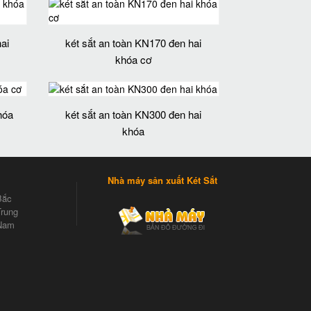
ai
két sắt an toàn KN170 đen hai
khóa cơ
hóa
két sắt an toàn KN300 đen hai
khóa
Nhà máy sản xuất Két Sắt
Bắc
rung
Nam