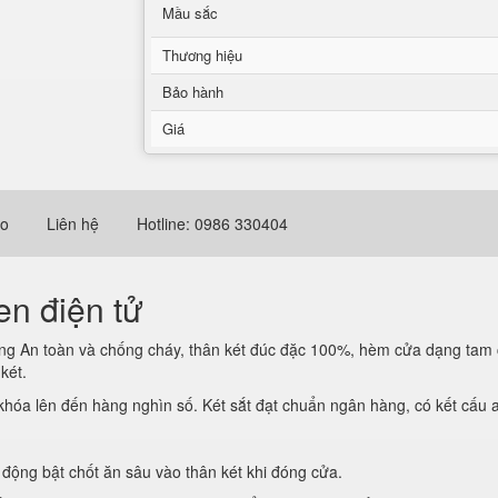
Mầu sắc
Thương hiệu
Bảo hành
Giá
eo
Liên hệ
Hotline: 0986 330404
n điện tử
ăng An toàn và chống cháy, thân két đúc đặc 100%, hèm cửa dạng tam 
ng két.
khóa lên đến hàng nghìn số. Két sắt đạt chuẩn ngân hàng, có kết cấu 
ự động bật chốt ăn sâu vào thân két khi đóng cửa.