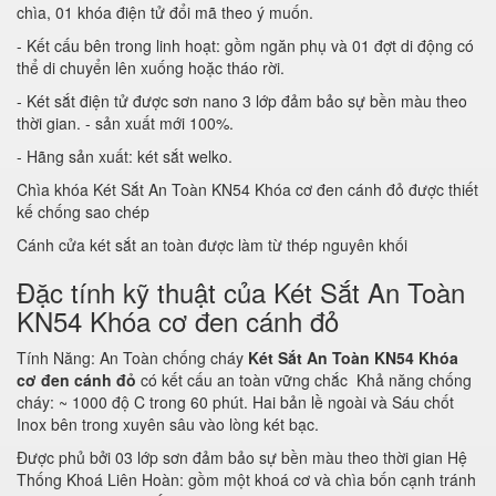
chìa, 01 khóa điện tử đổi mã theo ý muốn.
- Kết cấu bên trong linh hoạt: gồm ngăn phụ và 01 đợt di động có
thể di chuyển lên xuống hoặc tháo rời.
- Két sắt điện tử được sơn nano 3 lớp đảm bảo sự bền màu theo
thời gian. - sản xuất mới 100%.
- Hãng sản xuất: két sắt welko.
Chìa khóa Két Sắt An Toàn KN54 Khóa cơ đen cánh đỏ được thiết
kế chống sao chép
Cánh cửa két sắt an toàn được làm từ thép nguyên khối
Đặc tính kỹ thuật của Két Sắt An Toàn
KN54 Khóa cơ đen cánh đỏ
Tính Năng: An Toàn chống cháy
Két Sắt An Toàn KN54 Khóa
cơ đen cánh đỏ
có kết cấu an toàn vững chắc Khả năng chống
cháy: ~ 1000 độ C trong 60 phút. Hai bản lề ngoài và Sáu chốt
Inox bên trong xuyên sâu vào lòng két bạc.
Được phủ bởi 03 lớp sơn đảm bảo sự bền màu theo thời gian Hệ
Thống Khoá Liên Hoàn: gồm một khoá cơ và chìa bốn cạnh tránh