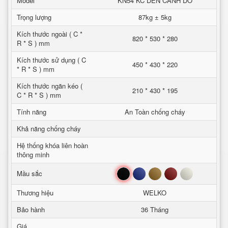
Model
KN54 KC DEN CANH DO
Trọng lượng
87kg ± 5kg
Kích thước ngoài ( C *
820 * 530 * 280
R * S ) mm
Kích thước sử dụng ( C
450 * 430 * 220
* R * S ) mm
Kích thước ngăn kéo (
210 * 430 * 195
C * R * S ) mm
Tính năng
An Toàn chống cháy
Khả năng chống cháy
Hệ thống khóa liên hoàn
thông minh
Đen
Xanh
Nâu
Đỏ
Trắng
Mầu sắc
Thương hiệu
WELKO
Bảo hành
36 Tháng
Giá