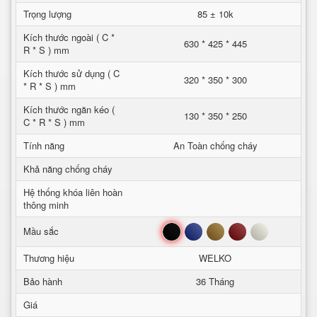
Trọng lượng
85 ± 10k
Kích thước ngoài ( C *
630 * 425 * 445
R * S ) mm
Kích thước sử dụng ( C
320 * 350 * 300
* R * S ) mm
Kích thước ngăn kéo (
130 * 350 * 250
C * R * S ) mm
Tính năng
An Toàn chống cháy
Khả năng chống cháy
Hệ thống khóa liên hoàn
thông minh
Đen
Xanh
Nâu
Đỏ
Trắng
Mầu sắc
Thương hiệu
WELKO
Bảo hành
36 Tháng
Giá