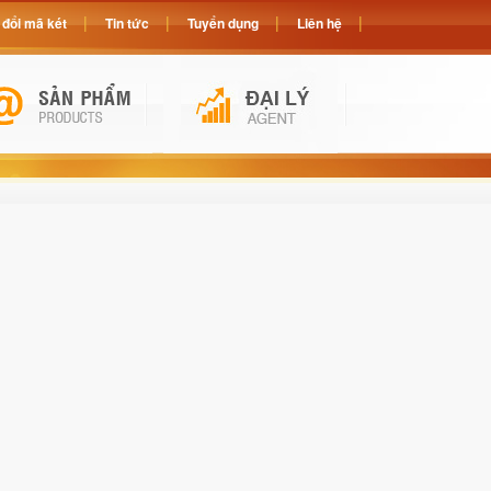
đổi mã két
Tin tức
Tuyển dụng
Liên hệ