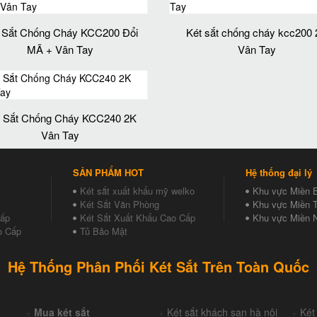
 Sắt Chống Cháy KCC200 Đổi
Két sắt chống cháy kcc200
MÃ + Vân Tay
Vân Tay
t Sắt Chống Cháy KCC240 2K
Vân Tay
SẢN PHẨM HOT
Hệ thống đại lý
Két sắt xuất khẩu mỹ welko
Khu vực Miền 
Két Sắt Văn Phòng
Khu vực Miền T
Cấp
Két Sắt Xuất Khẩu Cao Cấp
Khu vực Miền 
o Cấp
Tủ Bảo Mật
Hệ Thống Phân Phối Két Sắt Trên Toàn Quốc
+
Mua két sắt
+
Két sắt khách sạn hà nội
+
Két