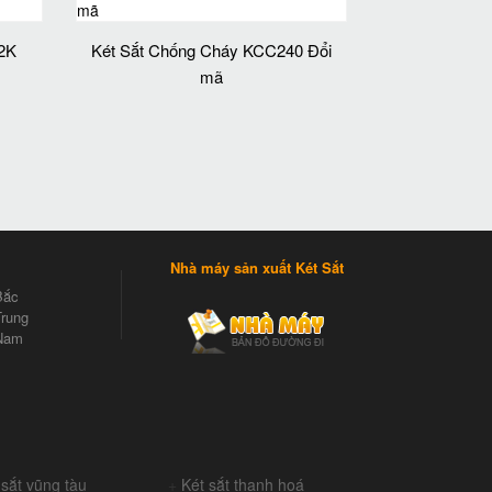
 2K
Két Sắt Chống Cháy KCC240 Đổi
mã
Nhà máy sản xuất Két Sắt
Bắc
rung
Nam
 sắt vũng tàu
+
Két sắt thanh hoá