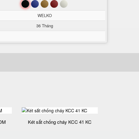
Đen
Xanh
Nâu
Đỏ
Trắng
WELKO
36 Tháng
 ĐM
Két sắt chống cháy KCC 41 KC