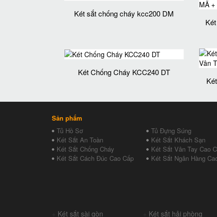
Két sắt chống cháy kcc200 DM
Két
Két Chống Cháy KCC240 DT
Ké
Sản phẩm
Tủ Hồ Sơ
Tủ Đựng Súng
Két Sắt An Toàn
Két Sắt Khách Sạn
Két Sắt Chống Cháy
Két Sắt Vân Tay Cao 
Két Sắt Cách Đúc Cao Cấp
Két Sắt Ngân Hàng Ca
+
Két sắt sài gòn
+
Két sắt hải phòng