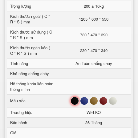
Trọng lượng
200 ± 10kg
Kích thước ngoài ( C *
1205 * 600 * 550
R * S ) mm
Kích thước sử dụng ( C
730 * 470 * 390
* R * S ) mm
Kích thước ngăn kéo (
230 * 470 * 340
C * R * S ) mm
Tính năng
An Toàn chống cháy
Khả năng chống cháy
Hệ thống khóa liên hoàn
thông minh
Đen
Xanh
Nâu
Đỏ
Trắng
Mầu sắc
Thương hiệu
WELKO
Bảo hành
36 Tháng
Giá