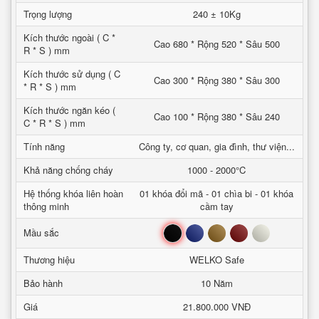
Trọng lượng
240 ± 10Kg
Kích thước ngoài ( C *
Cao 680 * Rộng 520 * Sâu 500
R * S ) mm
Kích thước sử dụng ( C
Cao 300 * Rộng 380 * Sâu 300
* R * S ) mm
Kích thước ngăn kéo (
Cao 100 * Rộng 380 * Sâu 240
C * R * S ) mm
Tính năng
Công ty, cơ quan, gia đình, thư viện...
Khả năng chống cháy
1000 - 2000°C
Hệ thống khóa liên hoàn
01 khóa đổi mã - 01 chìa bi - 01 khóa
thông minh
cầm tay
Đen
Xanh
Nâu
Đỏ
Trắng
Mầu sắc
Thương hiệu
WELKO Safe
Bảo hành
10 Năm
Giá
21.800.000 VNĐ