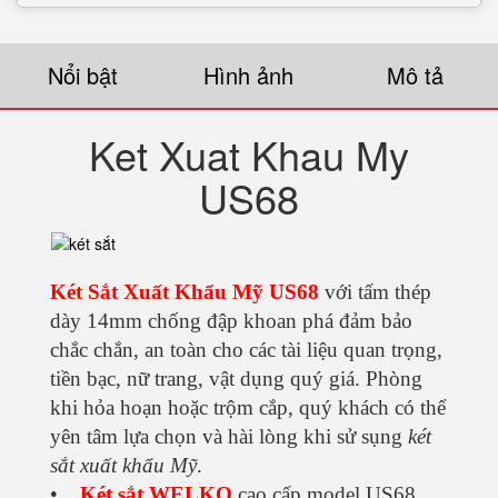
Nổi bật
Hình ảnh
Mô tả
Ket Xuat Khau My
US68
Két Sắt Xuất Khẩu Mỹ US68
với tấm thép
dày 14mm chống đập khoan phá đảm bảo
chắc chắn, an toàn cho các tài liệu quan trọng,
tiền bạc, nữ trang, vật dụng quý giá. Phòng
khi hỏa hoạn hoặc trộm cắp, quý khách có thể
yên tâm lựa chọn và hài lòng khi sử sụng
két
sắt xuất khẩu Mỹ
.
•
Két sắt WELKO
cao cấp model US68