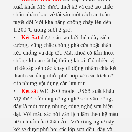
xuất khẩu MỸ được thiết kế và chế tạo chắc
chắn nhằm bảo vệ tài sản một cách an toàn
tuyệt đối Với khả năng chống cháy lên đến
1.200°C trong suốt 2 giờ.
•
Két Sắt
được cấu tạo bởi thép dày siêu
cường, vững chắc chống phá cửa hoặc thân
két, chống va đập tốt. Mặt khoá có tấm Inox
chống khoan cắt hệ thống khoá. Có nhiều vị
trí để sắp xếp các khay di động nhằm chia két
thành các tầng nhỏ, phù hợp với các kích cỡ
của những vật dụng cần lưu trữ.
•
Két sắt
WELKO model US68 xuất khẩu
Mỹ được sử dụng công nghệ sơn vân bông,
đây là một trong những công nghệ sơn hiện
đại. Với màu sắc nổi vân lịch lãm theo hệ màu
tiêu chuẩn của Châu Âu. Với công nghệ này
két sẽ được phủ bởi các lớp sơn đều, dày và