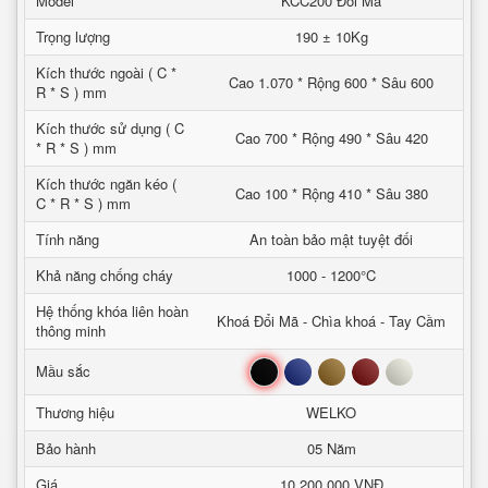
Model
KCC200 Đổi Mã
Trọng lượng
190 ± 10Kg
Kích thước ngoài ( C *
Cao 1.070 * Rộng 600 * Sâu 600
R * S ) mm
Kích thước sử dụng ( C
Cao 700 * Rộng 490 * Sâu 420
* R * S ) mm
Kích thước ngăn kéo (
Cao 100 * Rộng 410 * Sâu 380
C * R * S ) mm
Tính năng
An toàn bảo mật tuyệt đối
Khả năng chống cháy
1000 - 1200°C
Hệ thống khóa liên hoàn
Khoá Đổi Mã - Chìa khoá - Tay Cầm
thông minh
Đen
Xanh
Nâu
Đỏ
Trắng
Mầu sắc
Thương hiệu
WELKO
Bảo hành
05 Năm
Giá
10.200.000 VNĐ