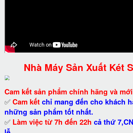
Nhà Máy Sản Xuất Két 
Cam kết
sản phẩm chính hãng và mớ
✅
Cam kết
chỉ mang đến cho khách 
những sản phẩm tốt nhất.
✅
Làm việc từ 7h đến 22h
cả thứ 7,C
lễ