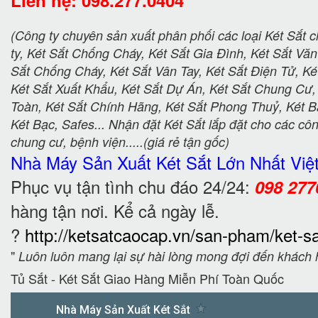
(Công ty chuyên sản xuất phân phối các loại Két Sắt 
ty, Két Sắt Chống Cháy, Két Sắt Gia Đình, Két Sắt Vă
Sắt Chống Cháy, Két Sắt Vân Tay, Két Sắt Điện Tử, Ké
Két Sắt Xuất Khẩu, Két Sắt Dự Án, Két Sắt Chung Cư,
Toàn, Két Sắt Chính Hãng, Két Sắt Phong Thuỷ, Két B
Két Bạc, Safes... Nhận đặt Két Sắt lắp đặt cho các côn
chung cư, bệnh viện.....(giá rẻ tận gốc)
Nhà Máy Sản Xuất Két Sắt
Lớn Nhất Vi
Phục vụ tận tình chu đáo 24/24:
098 277
hàng tận nơi. Kể cả ngày lễ.
?
http://ketsatcaocap.vn/san-pham/ket-s
"
Luôn luôn mang lại sự hài lòng mong đợi đến khách
Tủ Sắt - Két Sắt Giao Hàng Miễn Phí Toàn Quốc