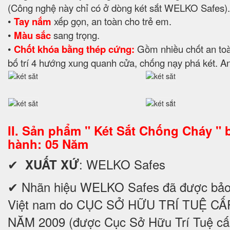
(Công nghệ này chỉ có ở dòng két sắt WELKO Safes).
•
Tay nắm
xếp gọn, an toàn cho trẻ em.
•
Màu sắc
sang trọng.
•
Chốt khóa bằng thép cứng:
Gồm nhiều chốt an to
bố trí 4 hướng xung quanh cửa, chống nạy phá két. An
II. Sản phẩm " Két Sắt Chống Cháy " 
hành: 05 Năm
✔
: WELKO Safes
XUẤT XỨ
✔ Nhãn hiệu WELKO Safes đã được bảo h
Việt nam do CỤC SỞ HỮU TRÍ TUỆ CẤ
NĂM 2009 (được Cục Sở Hữu Trí Tuệ cấ