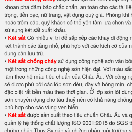
khoan phá đảm bảo chắc chắn, an toàn cho các tài li
trọng, tiền bạc, nữ trang, vật dụng quý giá. Phòng khi
hoặc trộm cắp, quý khách có thể yên tâm lựa chọn và 
sử sụng két sắt xuất khẩu.
•
Két sắt
Có nhiều vị trí để sắp xếp các khay di động
két thành các tầng nhỏ, phù hợp với các kích cỡ của 
dụng cần lưu trữ.
•
Két sắt chống cháy
sử dụng công nghệ sơn vân bôn
một trong những công nghệ sơn hiện đại. Với màu sắc 
lãm theo hệ màu tiêu chuẩn của Châu Âu. Với công n
sẽ được phủ bởi các lớp sơn đều, dày và bóng mịn, c
đặc biệt rất bền màu theo thời gian. Ở lớp sơn lót dùn
sơn chuyên dụng cho tàu thuỷ nên có khả năng chống
phù hợp cho các vùng ven biển.
•
Két sắt
được sản xuất theo tiêu chuẩn Châu Âu và q
quản lý hệ thống chất lượng ISO 9001:2015 do SGS t
chứng nhận Thụy Sỹ cấp và chứng nhận môi trường 