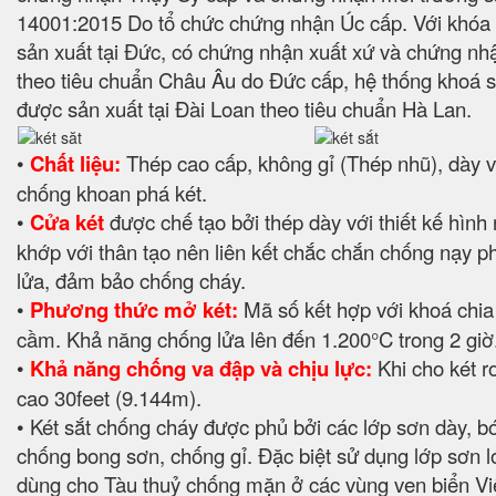
14001:2015 Do tổ chức chứng nhận Úc cấp. Với khóa
sản xuất tại Đức, có chứng nhận xuất xứ và chứng nh
theo tiêu chuẩn Châu Âu do Đức cấp, hệ thống khoá s
được sản xuất tại Đài Loan theo tiêu chuẩn Hà Lan.
•
Chất liệu:
Thép cao cấp, không gỉ (Thép nhũ), dày 
chống khoan phá két.
•
Cửa két
được chế tạo bởi thép dày với thiết kế hình
khớp với thân tạo nên liên kết chắc chắn chống nạy p
lửa, đảm bảo chống cháy.
•
Phương thức mở két:
Mã số kết hợp với khoá chia 
cầm. Khả năng chống lửa lên đến 1.200°C trong 2 giờ
•
Khả năng chống va đập và chịu lực:
Khi cho két rơ
cao 30feet (9.144m).
• Két sắt chống cháy được phủ bởi các lớp sơn dày, b
chống bong sơn, chống gỉ. Đặc biệt sử dụng lớp sơn l
dùng cho Tàu thuỷ chống mặn ở các vùng ven biển V