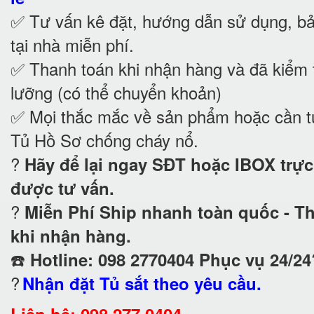
✅ Tư vấn kê đặt, hướng dẫn sử dụng, b
tại nhà
miễn phí.
✅ Thanh toán khi nhận hàng và đã kiểm t
lưỡng (có thể chuyển khoản)
✅ Mọi thắc mắc về sản phẩm hoặc cần t
Tủ Hồ Sơ chống cháy nổ
.
?
Hãy để lại ngay SĐT hoặc IBOX trực
được tư vấn.
?
Miễn Phí Ship nhanh toàn quốc - T
khi nhận hàng.
☎️
Hotline: 098 2770404 Phục vụ 24/24
?
Nhận đặt Tủ sắt theo yêu cầu.
Liên hệ: 098.277.0404