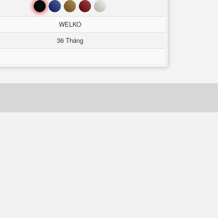
Đen
Xanh
Nâu
Đỏ
Trắng
WELKO
36 Tháng