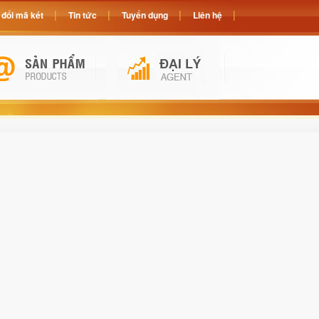
đổi mã két
Tin tức
Tuyển dụng
Liên hệ