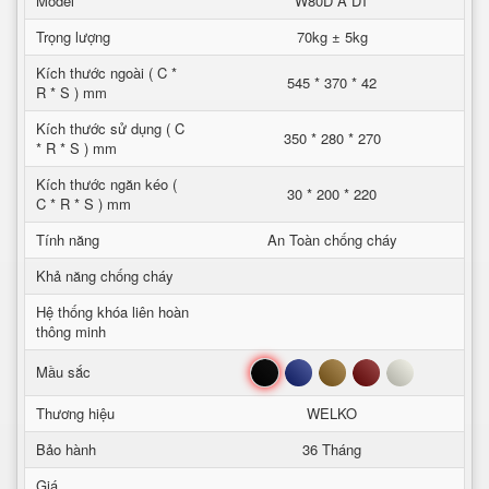
Model
W80D A DT
Trọng lượng
70kg ± 5kg
Kích thước ngoài ( C *
545 * 370 * 42
R * S ) mm
Kích thước sử dụng ( C
350 * 280 * 270
* R * S ) mm
Kích thước ngăn kéo (
30 * 200 * 220
C * R * S ) mm
Tính năng
An Toàn chống cháy
Khả năng chống cháy
Hệ thống khóa liên hoàn
thông minh
Đen
Xanh
Nâu
Đỏ
Trắng
Mầu sắc
Thương hiệu
WELKO
Bảo hành
36 Tháng
Giá