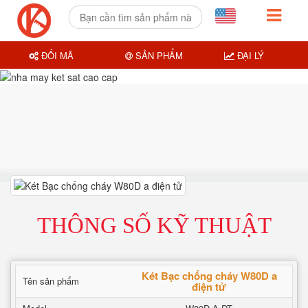
ĐỔI MÃ
SẢN PHẨM
ĐẠI LÝ
THÔNG SỐ KỸ THUẬT
Két Bạc chống cháy W80D a
Tên sản phẩm
điện tử