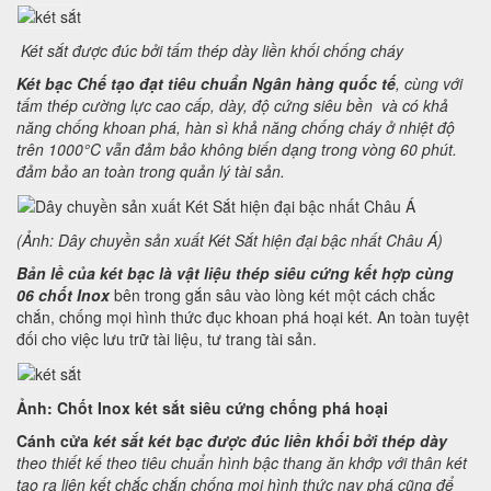
Két sắt được đúc bởi tấm thép dày liền khối chống cháy
Két bạc Chế tạo đạt tiêu chuẩn Ngân hàng quốc tế
, cùng với
tấm thép cường lực cao cấp, dày, độ cứng siêu bền và có khả
năng chống khoan phá, hàn sì khả năng chống cháy ở nhiệt độ
trên 1000°C vẫn đảm bảo không biến dạng trong vòng 60 phút.
đảm bảo an toàn trong quản lý tài sản.
(Ảnh: Dây chuyền sản xuất Két Sắt hiện đại bậc nhất Châu Á)
Bản lề của két bạc là vật liệu thép siêu cứng kết hợp cùng
06 chốt Inox
bên trong gắn sâu vào lòng két một cách chắc
chắn, chống mọi hình thức đục khoan phá hoại két. An toàn tuyệt
đối cho việc lưu trữ tài liệu, tư trang tài sản.
Ảnh: Chốt Inox két sắt siêu cứng chống phá hoại
Cánh cửa
két sắt két bạc được đúc liền khối bởi thép dày
theo thiết kế theo tiêu chuẩn hình bậc thang ăn khớp với thân két
tạo ra liên kết chắc chắn chống mọi hình thức nạy phá cũng để