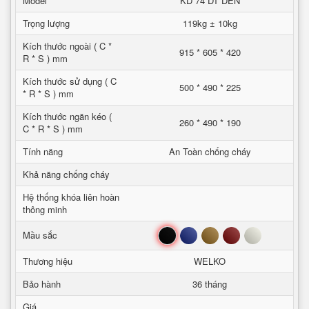
Model
KD 74 DT DEN
Trọng lượng
119kg ± 10kg
Kích thước ngoài ( C *
915 * 605 * 420
R * S ) mm
Kích thước sử dụng ( C
500 * 490 * 225
* R * S ) mm
Kích thước ngăn kéo (
260 * 490 * 190
C * R * S ) mm
Tính năng
An Toàn chống cháy
Khả năng chống cháy
Hệ thống khóa liên hoàn
thông minh
Đen
Xanh
Nâu
Đỏ
Trắng
Mầu sắc
Thương hiệu
WELKO
Bảo hành
36 tháng
Giá