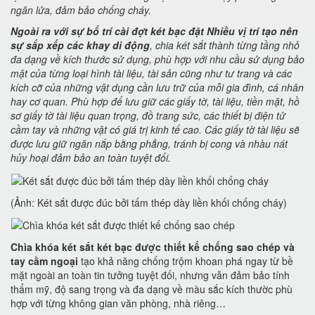
ngăn lửa, đảm bảo chống cháy.
Ngoài ra với sự bố trí cài đợt két bạc đặt Nhiều vị trí tạo nên
sự sắp xếp các khay di động
, chia két sắt thành từng tầng nhỏ
đa dạng về kích thước sử dụng, phù hợp với nhu cầu sử dụng bảo
mật của từng loại hình tài liệu, tài sản cũng như tư trang và các
kích cỡ của những vật dụng cần lưu trữ của mỗi gia đình, cá nhân
hay cơ quan. Phù hợp để lưu giữ các giấy tờ, tài liệu, tiền mặt, hồ
sơ giấy tờ tài liệu quan trọng, đồ trang sức, các thiết bị điện tử
cầm tay và những vật có giá trị kinh tế cao. Các giấy tờ tài liệu sẽ
được lưu giữ ngăn nắp bằng phẳng, tránh bị cong và nhàu nát
hủy hoại đảm bảo an toàn tuyệt đối.
(Ảnh: Két sắt được đúc bởi tấm thép dày liền khối chống cháy)
Chìa khóa két sắt két bạc được thiết kế chống sao chép và
tay cầm ngoại
tạo khả năng chống trộm khoan phá ngay từ bề
mặt ngoài an toàn tin tưởng tuyệt đối, nhưng vẫn đảm bảo tính
thẩm mỹ, độ sang trọng và đa dạng về màu sắc kích thườc phù
hợp với từng không gian văn phòng, nhà riêng…