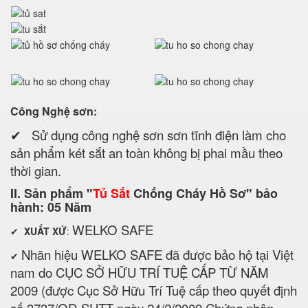
Công Nghệ sơn:
✔ Sử dụng công nghệ sơn sơn tĩnh điện làm cho
sản phẩm két sắt an toàn không bị phai mầu theo
thời gian.
II. Sản phẩm "
Tủ Sắt
Chống Cháy Hồ Sơ" bảo
hành: 05 Năm
WELKO SAFE
✔
XUẤT XỨ
:
Nhãn hiệu WELKO SAFE đã được bảo hộ tại Việt
✔
nam do CỤC SỞ HỮU TRÍ TUỆ CẤP TỪ NĂM
2009 (được Cục Sở Hữu Trí Tuệ cấp theo quyết định
số 3737/QĐ-SHTT ngày 24/2/2009 Chứng nhận