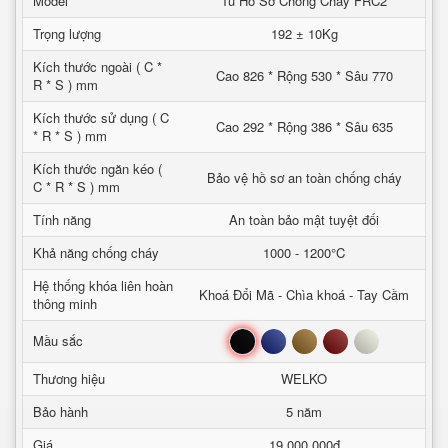
Model
Tủ Hồ Sơ Chống Cháy FRC2
Trọng lượng
192 ± 10Kg
Kích thước ngoài ( C *
Cao 826 * Rộng 530 * Sâu 770
R * S ) mm
Kích thước sử dụng ( C
Cao 292 * Rộng 386 * Sâu 635
* R * S ) mm
Kích thước ngăn kéo (
Bảo vệ hồ sơ an toàn chống cháy
C * R * S ) mm
Tính năng
An toàn bảo mật tuyệt đối
Khả năng chống cháy
1000 - 1200°C
Hệ thống khóa liên hoàn
Khoá Đổi Mã - Chìa khoá - Tay Cầm
thông minh
Đen
Xanh
Nâu
Đỏ
Trắng
Mầu sắc
Thương hiệu
WELKO
Bảo hành
5 năm
Giá
19.000.000đ