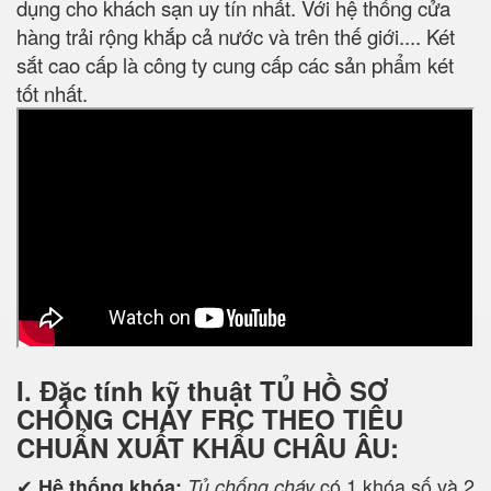
dụng cho khách sạn uy tín nhất. Với hệ thống cửa
hàng trải rộng khắp cả nước và trên thế giới.... Két
sắt cao cấp là công ty cung cấp các sản phẩm két
tốt nhất.
I. Đặc tính kỹ thuật
TỦ HỒ SƠ
CHỐNG CHÁY FRC THEO TIÊU
CHUẨN XUẤT KHẨU CHÂU ÂU:
✔
có 1 khóa số và 2
Hệ thống khóa:
Tủ chống cháy