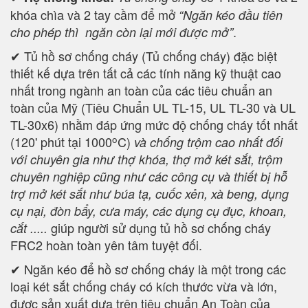
khóa chìa và 2 tay cầm để mở
“Ngăn kéo đầu tiên
.
cho phép thì ngăn còn lại mới được mở”
✔ Tủ hồ sơ chống cháy (Tủ chống cháy) đặc biệt
thiết kế dựa trên tất cả các tính năng kỹ thuật cao
nhất trong ngành an toàn của các tiêu chuẩn an
toàn của Mỹ (Tiêu Chuẩn UL TL-15, UL TL-30 và UL
TL-30x6) nhằm đáp ứng mức độ chống cháy tốt nhất
o
(120' phút tại 1000
C)
và chống trộm cao nhất đối
với chuyên gia như thợ khóa, thợ mở két sắt, trộm
chuyên nghiệp cũng như các công cụ và thiết bị hỗ
trợ mở két sắt như búa tạ, cuốc xẻn, xà beng, dụng
cụ nại, đòn bẩy, cưa máy, các dụng cụ đục, khoan,
giúp người sử dụng tủ hồ sơ chống cháy
cắt .....
FRC2 hoàn toàn yên tâm tuyệt đối.
✔ Ngăn kéo để hồ sơ chống cháy là một trong các
loại két sắt chống cháy có kích thước vừa và lớn,
được sản xuất dựa trên tiêu chuẩn An Toàn của