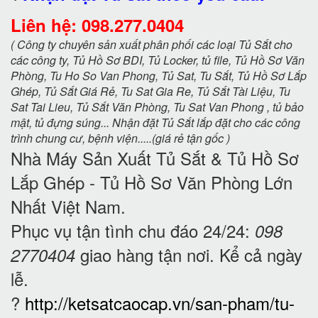
Liên hệ: 098.277.0404
( Công ty chuyên sản xuất phân phối các loại Tủ Sắt cho
các công ty, Tủ Hồ Sơ BDI, Tủ Locker, tủ file, Tủ Hồ Sơ Văn
Phòng, Tu Ho So Van Phong, Tủ Sat, Tu Sắt, Tủ Hồ Sơ Lắp
Ghép, Tủ Sắt Giá Rẻ, Tu Sat Gia Re, Tủ Sắt Tài Liệu, Tu
Sat Tai Lieu, Tủ Sắt Văn Phòng, Tu Sat Van Phong , tủ bảo
mật, tủ đựng súng... Nhận đặt Tủ Sắt lắp đặt cho các công
trình chung cư, bệnh viện.....(giá rẻ tận gốc )
Nhà Máy Sản Xuất Tủ Sắt & Tủ Hồ Sơ
Lắp Ghép - Tủ
Hồ Sơ Văn Phòng Lớn
Nhất Việt Nam.
Phục vụ tận tình chu đáo 24/24:
098
giao hàng tận nơi. Kể cả ngày
2770404
lễ.
?
http://ketsatcaocap.vn/san-pham/tu-