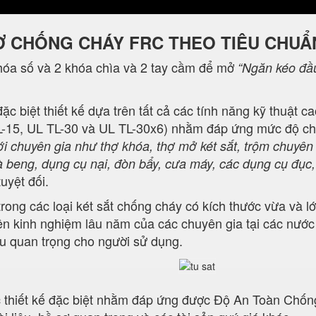
Ơ CHỐNG CHÁY FRC THEO TIÊU CHUẨ
óa số và 2 khóa chìa và 2 tay cầm để mở
“Ngăn kéo đầu
ặc biệt thiết kế dựa trên tất cả các tính năng kỹ thuật 
-15, UL TL-30 và UL TL-30x6) nhằm đáp ứng mức độ chốn
ới chuyên gia như thợ khóa, thợ mở két sắt, trộm chuyên 
à beng, dụng cụ nại, đòn bẩy, cưa máy, các dụng cụ đục, k
uyệt đối.
ong các loại két sắt chống cháy có kích thước vừa và lớ
 kinh nghiệm lâu năm của các chuyên gia tại các nướ
iệu quan trọng cho người sử dụng.
hiết kế đặc biệt nhằm đáp ứng được Độ An Toàn Chốn