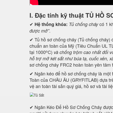
I. Đặc tính kỹ thuật
TỦ HỒ S
✔
có 1 kh
Hệ thống khóa:
Tủ chống cháy
.
được mở”
✔ Tủ hồ sơ chống cháy (Tủ chống cháy) đ
chuẩn an toàn của Mỹ (Tiêu Chuẩn UL TL
o
tại 1000
C)
và chống trộm cao nhất đối v
hỗ trợ mở két sắt như búa tạ, cuốc xẻn, x
sơ chống cháy FRC2 hoàn toàn yên tâm t
✔ Ngăn kéo để hồ sơ chống cháy là một tr
Toàn của CHÂU ÂU (GRYFITLAB) dựa trên
vệ an toàn tài sản quý giá, hồ sơ và tài l
✔ Ngăn Kéo Để Hồ Sơ Chống Cháy được t