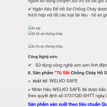
người sử dụng chuyên lưu trữ và cất giữ tà
✔ Ngăn Kéo Để Hồ Sơ Chống Cháy được th
thích hợp với tất các loại tài liệu - hồ s
Công Nghệ sơn:
✔ Sử dụng công nghệ sơn sơn tĩnh điện
II. Sản phẩm "
Tủ Sắt
Chống Cháy Hồ S
WELKO SAFE
✔
XUẤT XỨ
:
Nhãn hiệu WELKO SAFE đã được bảo h
✔
theo quyết định số 3737/QĐ-SHTT ngày 
Sản phẩm sản xuất theo tiêu chuẩn Qu