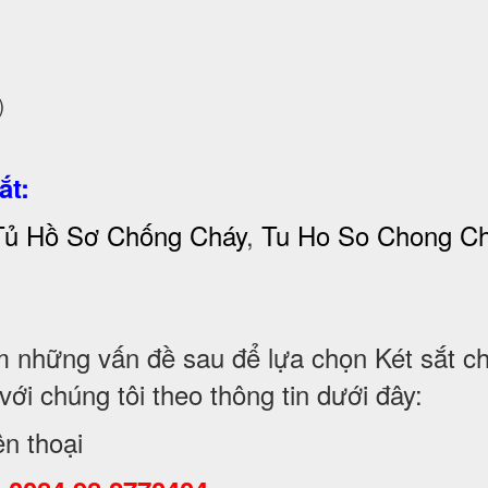
)
ắt:
Tủ Hồ Sơ Chống Cháy
,
Tu Ho So Chong C
những vấn đề sau để lựa chọn Két sắt chố
i chúng tôi theo thông tin dưới đây:
ện thoại