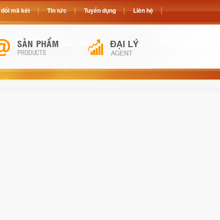
đổi mã két
Tin tức
Tuyển dụng
Liên hệ