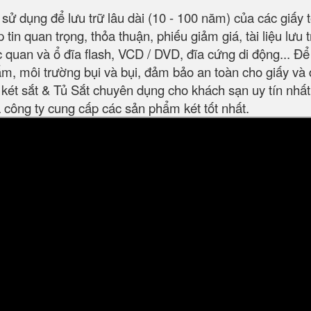
sử dụng để lưu trữ lâu dài (10 - 100 năm) của các giấy t
 tin quan trọng, thỏa thuận, phiếu giảm giá, tài liệu lưu 
rực quan và ổ đĩa flash, VCD / DVD, đĩa cứng di động... Đ
ẩm, môi trường bụi và bụi, đảm bảo an toàn cho giấy và 
ét sắt & Tủ Sắt chuyên dụng cho khách sạn uy tín nhất.
 là công ty cung cấp các sản phẩm két tốt nhất.