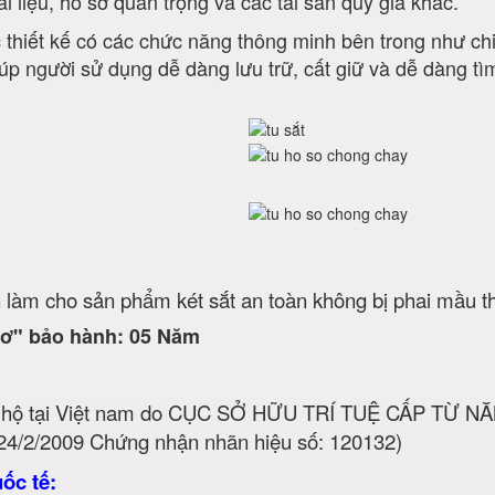
i liệu, hồ sơ quan trọng và các tài sản quý giá khác.
iết kế có các chức năng thông minh bên trong như chia
ơ giúp người sử dụng dễ dàng lưu trữ, cất giữ và dễ dàng tì
 làm cho sản phẩm két sắt an toàn không bị phai mầu th
ơ" bảo hành: 05 Năm
ộ tại Việt nam do CỤC SỞ HỮU TRÍ TUỆ CẤP TỪ 
24/2/2009 Chứng nhận nhãn hiệu số: 120132)
ốc tế: