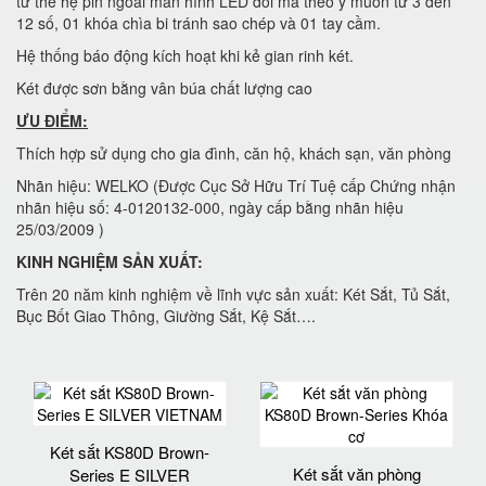
tử thế hệ pin ngoài màn hình LED đổi mã theo ý muốn từ 3 đến
12 số, 01 khóa chìa bi tránh sao chép và 01 tay cầm.
Hệ thống báo động kích hoạt khi kẻ gian rinh két.
Két được sơn bằng vân búa chất lượng cao
ƯU ĐIỂM:
Thích hợp sử dụng cho gia đình, căn hộ, khách sạn, văn phòng
Nhãn hiệu: WELKO (Được Cục Sở Hữu Trí Tuệ cấp Chứng nhận
nhãn hiệu số: 4-0120132-000, ngày cấp bằng nhãn hiệu
25/03/2009 )
KINH NGHIỆM SẢN XUẤT:
Trên 20 năm kinh nghiệm về lĩnh vực sản xuất: Két Sắt, Tủ Sắt,
Bục Bốt Giao Thông, Giường Sắt, Kệ Sắt….
Két sắt KS80D Brown-
Két sắt văn phòng
Series E SILVER