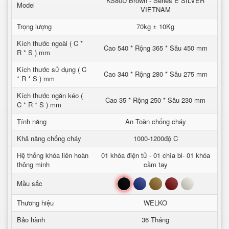
KS80D Brown - Series E SILVER
Model
VIETNAM
Trọng lượng
70kg ± 10Kg
Kích thước ngoài ( C *
Cao 540 * Rộng 365 * Sâu 450 mm
R * S ) mm
Kích thước sử dụng ( C
Cao 340 * Rộng 280 * Sâu 275 mm
* R * S ) mm
Kích thước ngăn kéo (
Cao 35 * Rộng 250 * Sâu 230 mm
C * R * S ) mm
Tính năng
An Toàn chống cháy
Khả năng chống cháy
1000-1200độ C
Hệ thống khóa liên hoàn
01 khóa điện tử - 01 chìa bi- 01 khóa
thông minh
cầm tay
Đen
Xanh
Nâu
Đỏ
Trắng
Mầu sắc
Thương hiệu
WELKO
Bảo hành
36 Tháng