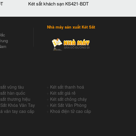
DT
Két sắt khách sạn KS421-BDT
Nhà máy sản xuất Két Sắt
Bắc
rung
Nam
 sắt vũng tàu
+
Két sắt thanh hoá
 sắt hàn quốc
+
Két sắt giá rẻ
 sắt thương hiệu
+
Két sắt chống cháy
 Sắt Khóa Vân Tay
+
Két Sắt Văn Phòng
á vân tay cao cấp
+
Khoá điện tử cao cấp