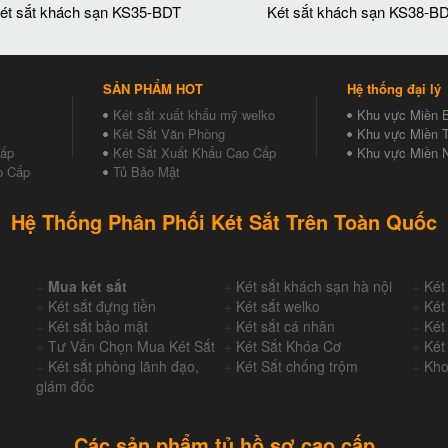
ét sắt khách sạn KS35-BDT
Két sắt khách sạn KS38-B
SẢN PHẨM HOT
Hệ thống đại lý
Két sắt xuất khẩu mỹ welko
Khu vực Miền 
Két Sắt Văn Phòng
Khu vực Miền T
Cấp
Két Sắt Xuất Khẩu Cao Cấp
Khu vực Miền 
o Cấp
Tủ Bảo Mật
Hệ Thống Phân Phối Két Sắt Trên Toàn Quốc
+
Mua két sắt
+
Két sắt khách sạn hà nội
+
Két
+
Két sắt đựng tiền
+
Két sắt welko
+
Két
+
Két sắt bảo mật
+
Két sắt cá nhân
+
Két
+
Tư Vấn Chọn Mua Két Sắt
+
Két Sắt Khóa Cơ
+
Két
+
Két sắt phòng lãnh đạo,
+
Két Sắt chống trộm
+
Kho
giám đốc
Các sản phẩm tủ hồ sơ cao cấp