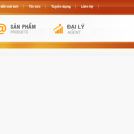
đổi mã két
Tin tức
Tuyển dụng
Liên hệ