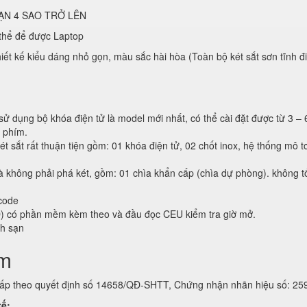
ẠN 4 SAO TRỞ LÊN
 thể để được Laptop
t kế kiểu dáng nhỏ gọn, màu sắc hài hòa (Toàn bộ két sắt sơn tĩnh đ
dụng bộ khóa điện tử là model mới nhất, có thể cài đặt được từ 3 – 
n phím.
ét sắt rất thuận tiện gồm: 01 khóa điện tử, 02 chốt inox, hệ thống mô 
 không phải phá két, gồm: 01 chìa khẩn cấp (chìa dự phòng). không tốn
code
RD) có phần mềm kèm theo và đầu đọc CEU kiểm tra giờ mở.
ch sạn
ẩm
ấp theo quyết định số 14658/QĐ-SHTT, Chứng nhận nhãn hiệu số: 25
tế: