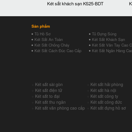
Két sắt khách sạn KS25-BDT
K
Sản phẩm
Tủ Hồ Sơ
Tủ Đựng Súng
Két Sắt An Toàn
Két Sắt Khách Sạn
Két Sắt Chống Cháy
Két Sắt Vân Tay Cao 
Két Sắt Cách Đúc Cao Cấp
Két Sắt Ngân Hàng Ca
+
Két sắt sài gòn
+
Két sắt hải phòng
+
Két sắt điện tử
+
Két sắt hà nội
+
Két sắt to đại
+
Két sắt công ty
+
Két sắt thu ngân
+
Két sắt công đức
+
Két sắt văn phòng cao cấp
+
Két sắt đựng hồ sơ