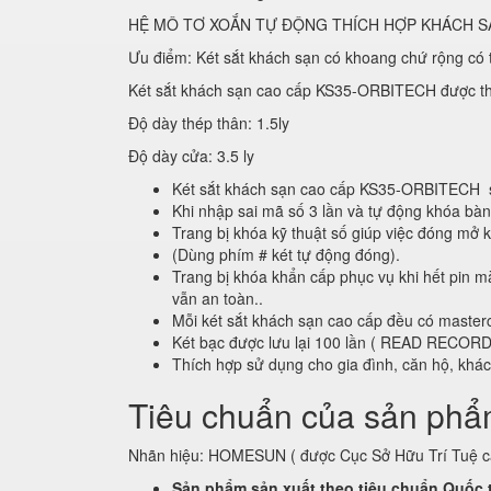
HỆ MÔ TƠ XOẮN TỰ ĐỘNG THÍCH HỢP KHÁCH S
Ưu điểm: Két sắt khách sạn có khoang chứ rộng có
Két sắt khách sạn cao cấp KS35-ORBITECH được thiế
Độ dày thép thân: 1.5ly
Độ dày cửa: 3.5 ly
Két sắt khách sạn cao cấp KS35-ORBITECH sử 
Khi nhập sai mã số 3 lần và tự động khóa bà
Trang bị khóa kỹ thuật số giúp việc đóng mở k
(Dùng phím # két tự động đóng).
Trang bị khóa khẩn cấp phục vụ khi hết pin mà
vẫn an toàn..
Mỗi két sắt khách sạn cao cấp đều có master
Két bạc được lưu lại 100 lần ( READ RECO
Thích hợp sử dụng cho gia đình, căn hộ, khá
Tiêu chuẩn của sản ph
Nhãn hiệu: HOMESUN ( được Cục Sở Hữu Trí Tuệ c
Sản phẩm sản xuất theo tiêu chuẩn Quốc 