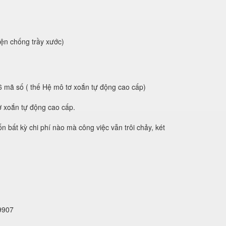
iện chống trầy xước)
6 mã số ( thế Hệ mô tơ xoắn tự động cao cấp)
tơ xoắn tự động cao cấp.
 bất kỳ chi phí nào mà công việc vẫn trôi chảy, két
9907