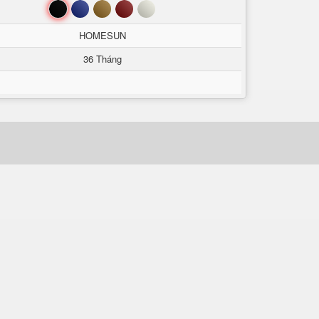
Đen
Xanh
Nâu
Đỏ
Trắng
HOMESUN
36 Tháng