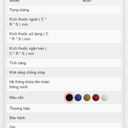
Model
w350
Trọng lượng
Kích thước ngoài ( C *
R * S ) mm
Kích thước sử dụng ( C
* R * S ) mm
Kích thước ngăn kéo (
C * R * S ) mm
Tính năng
Khả năng chống cháy
Hệ thống khóa liên hoàn
thông minh
Đen
Xanh
Nâu
Đỏ
Trắng
Mầu sắc
Thương hiệu
Bảo hành
Giá