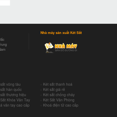
Nhà máy sản xuất Két Sắt
Bắc
rung
Nam
 sắt vũng tàu
+
Két sắt thanh hoá
 sắt hàn quốc
+
Két sắt giá rẻ
 sắt thương hiệu
+
Két sắt chống cháy
 Sắt Khóa Vân Tay
+
Két Sắt Văn Phòng
á vân tay cao cấp
+
Khoá điện tử cao cấp