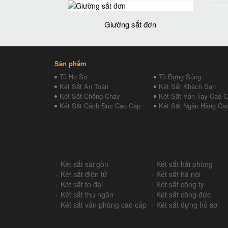
Giường sắt đơn
Sản phẩm
Tủ Hồ Sơ
Tủ Đựng Súng
Két Sắt An Toàn
Két Sắt Khách Sạn
Két Sắt Chống Cháy
Két Sắt Vân Tay Cao 
Két Sắt Cách Đúc Cao Cấp
Két Sắt Ngân Hàng Ca
+
Két sắt sài gòn
+
Két sắt hải phòng
+
Két sắt điện tử
+
Két sắt hà nội
+
Két sắt to đại
+
Két sắt công ty
+
Két sắt thu ngân
+
Két sắt công đức
+
Két sắt văn phòng cao cấp
+
Két sắt đựng hồ sơ