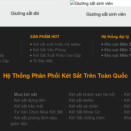
Giường sắt đôi
Giường sắt sinh viên
SẢN PHẨM HOT
Hệ thống đại lý
Két sắt xuất khẩu mỹ welko
Khu vực Miền 
Két Sắt Văn Phòng
Khu vực Miền T
Cấp
Két Sắt Xuất Khẩu Cao Cấp
Khu vực Miền 
o Cấp
Tủ Bảo Mật
Hệ Thống Phân Phối Két Sắt Trên Toàn Quốc
+
Mua két sắt
+
Két sắt khách sạn hà nội
+
Két
+
Két sắt đựng tiền
+
Két sắt welko
+
Két
+
Két sắt bảo mật
+
Két sắt cá nhân
+
Két
+
Tư Vấn Chọn Mua Két Sắt
+
Két Sắt Khóa Cơ
+
Két
+
Két sắt phòng lãnh đạo,
+
Két Sắt chống trộm
+
Kho
giám đốc