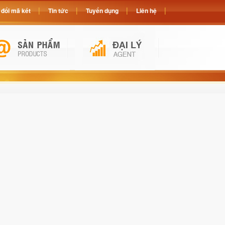
đổi mã két
Tin tức
Tuyển dụng
Liên hệ