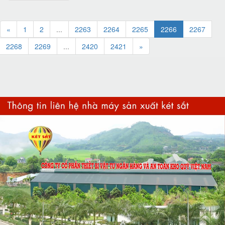
«
1
2
...
2263
2264
2265
2266
2267
2268
2269
...
2420
2421
»