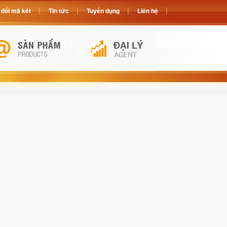
đổi mã két
Tin tức
Tuyển dụng
Liên hệ