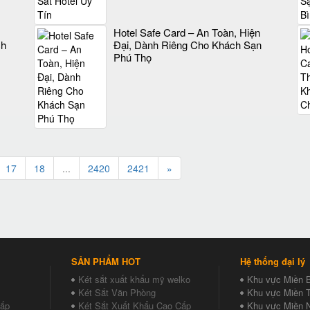
Hotel Safe Card – An Toàn, Hiện
ch
Đại, Dành Riêng Cho Khách Sạn
Phú Thọ
17
18
...
2420
2421
»
SẢN PHẨM HOT
Hệ thống đại lý
Két sắt xuất khẩu mỹ welko
Khu vực Miền 
Két Sắt Văn Phòng
Khu vực Miền T
Cấp
Két Sắt Xuất Khẩu Cao Cấp
Khu vực Miền 