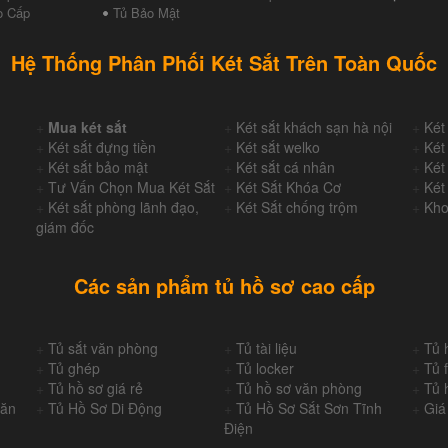
o Cấp
Tủ Bảo Mật
Hệ Thống Phân Phối Két Sắt Trên Toàn Quốc
+
Mua két sắt
+
Két sắt khách sạn hà nội
+
Két
+
Két sắt đựng tiền
+
Két sắt welko
+
Két
+
Két sắt bảo mật
+
Két sắt cá nhân
+
Két
+
Tư Vấn Chọn Mua Két Sắt
+
Két Sắt Khóa Cơ
+
Két
+
Két sắt phòng lãnh đạo,
+
Két Sắt chống trộm
+
Kho
giám đốc
Các sản phẩm tủ hồ sơ cao cấp
+
Tủ sắt văn phòng
+
Tủ tài liệu
+
Tủ 
+
Tủ ghép
+
Tủ locker
+
Tủ f
+
Tủ hồ sơ giá rẻ
+
Tủ hồ sơ văn phòng
+
Tủ 
Văn
+
Tủ Hồ Sơ Di Động
+
Tủ Hồ Sơ Sắt Sơn Tĩnh
+
Giá
Điện