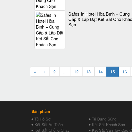
Safes In Hotel Hòa Bình – Cung
Cấp & Lắp Đặt Két Sắt Cho Khá
Sạn
«
1
2
...
12
13
14
15
16
Sản phẩm
Tủ Hồ Sơ
Tủ Đựng Súng
Két Sắt An Toàn
Két Sắt Khách Sạn
Két Sắt Chống Cháy
Két Sắt Vân Tay Cao 