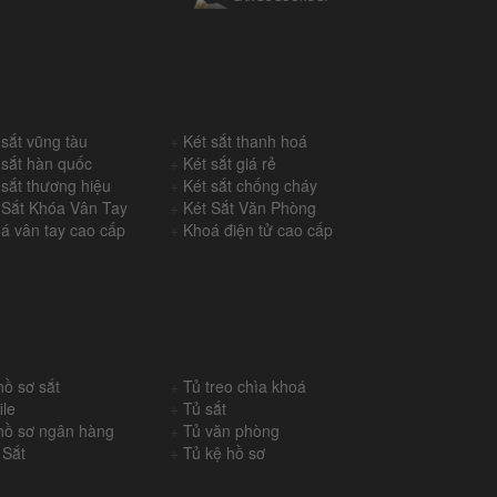
 sắt vũng tàu
+
Két sắt thanh hoá
 sắt hàn quốc
+
Két sắt giá rẻ
 sắt thương hiệu
+
Két sắt chống cháy
 Sắt Khóa Vân Tay
+
Két Sắt Văn Phòng
á vân tay cao cấp
+
Khoá điện tử cao cấp
hồ sơ sắt
+
Tủ treo chìa khoá
ile
+
Tủ sắt
hồ sơ ngân hàng
+
Tủ văn phòng
 Sắt
+
Tủ kệ hồ sơ